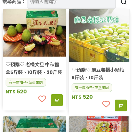
搜尋商品：
果乾、點心
果醬、蜂蜜
台灣茶
咖啡
花果茶飲
加工飲品
花卉
加工生活用品
原民特區
♡預購♡ 老欉文旦 中秋禮
♡預購♡ 麻豆老欉小顆柚
農會商品
盒5斤裝、10斤裝、20斤裝
5斤裝、10斤裝
大量採購優惠專區
有一顆柚子-堃埊果園
農業策略聯盟 送禮專區
有一顆柚子-堃埊果園
520
NT$
優質水果
520
NT$