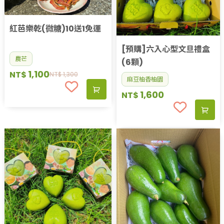
紅芭樂乾(微糖)10送1免運
[預購]六入心型文旦禮盒
農芒
(6顆)
1,100
NT$
NT$
1,300
麻豆柚香柚園
1,600
NT$