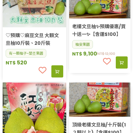
老欉文旦柚✨預購優惠/買
十送一✨【含運$100】
♡預購♡麻豆文旦 大顆文
旦柚10斤裝、20斤裝
柚安果園
9,100
NT$
有一顆柚子-堃埊果園
NT$
12,100
520
NT$
頂級老欉文旦柚/十斤裝(1
２顆以上)【含運$100】