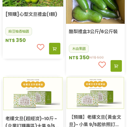
[預購]心型文旦禮盒(1顆)
酪梨禮盒3公斤/6公斤裝
麻豆柚香柚園
350
NT$
木由果園
350
NT$
NT$
500
【預購】老欉文旦(黃金文
老欉文旦(超經濟)-10斤 -
旦)- 小果 9/5起依照訂單
(企業訂購專區)大果 9/5起