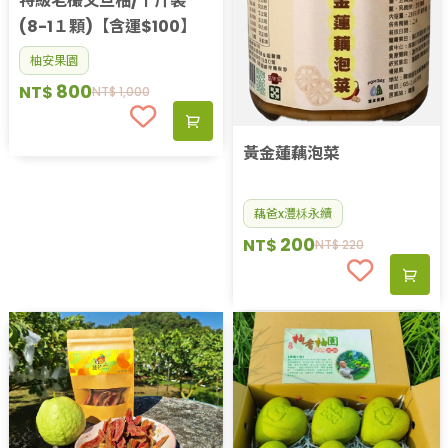
特級老欉文旦柚/十斤裝
(8-1１顆)【含運$100】
柚安果園
800
NT$
NT$
1,000
黃金蓮藕泡菜
藕爸x灃柇永續
200
NT$
NT$
220