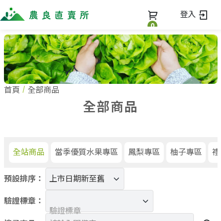
登入
0
全部商品
最新消息
全部商品
首頁
全部商品
當季優質水果專區
商家一覽
全部商品
鳳梨專區
柚子專區
蔬果知識+
全部商家
禮盒專區
農企業
常見問題
蔬果文化
新鮮蔬菜
小農
全站商品
當季優質水果專區
鳳梨專區
柚子專區
禮
美味食譜
米、雜糧
農會
關於我們
麵食、米粉
預設排序：
訂單查詢
油、醬油
關於我們
調味、醬料
驗證標章：
加入我們
登入
驗證標章
加工食品