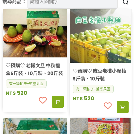
搜尋商品：
果乾、點心
果醬、蜂蜜
台灣茶
咖啡
花果茶飲
加工飲品
花卉
加工生活用品
原民特區
♡預購♡ 老欉文旦 中秋禮
♡預購♡ 麻豆老欉小顆柚
農會商品
盒5斤裝、10斤裝、20斤裝
5斤裝、10斤裝
大量採購優惠專區
有一顆柚子-堃埊果園
農業策略聯盟 送禮專區
有一顆柚子-堃埊果園
520
NT$
優質水果
520
NT$