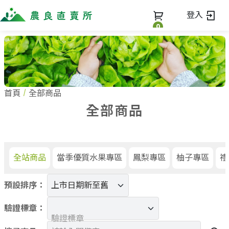
登入
0
全部商品
最新消息
全部商品
首頁
全部商品
當季優質水果專區
商家一覽
全部商品
鳳梨專區
柚子專區
蔬果知識+
全部商家
禮盒專區
農企業
常見問題
蔬果文化
新鮮蔬菜
小農
全站商品
當季優質水果專區
鳳梨專區
柚子專區
禮
美味食譜
米、雜糧
農會
關於我們
麵食、米粉
預設排序：
訂單查詢
油、醬油
關於我們
調味、醬料
驗證標章：
加入我們
登入
驗證標章
加工食品