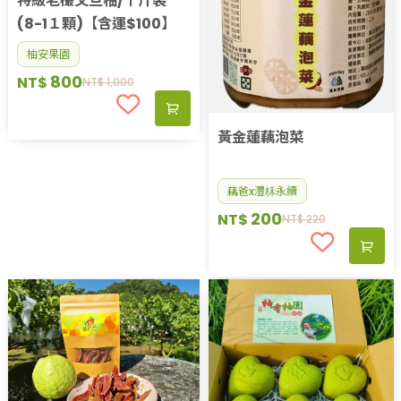
特級老欉文旦柚/十斤裝
(8-1１顆)【含運$100】
柚安果園
800
NT$
NT$
1,000
黃金蓮藕泡菜
藕爸x灃柇永續
200
NT$
NT$
220