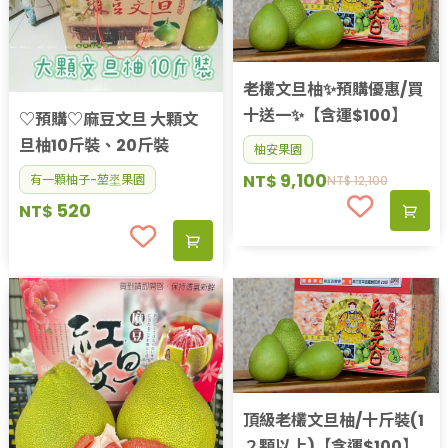
老欉文旦柚✨預購優惠/買
十送一✨【含運$100】
♡預購♡麻豆文旦 大顆文
旦柚10斤裝、20斤裝
柚安果園
9,100
NT$
有一顆柚子-堃埊果園
NT$
12,100
520
NT$
頂級老欉文旦柚/十斤裝(1
２顆以上)【含運$100】