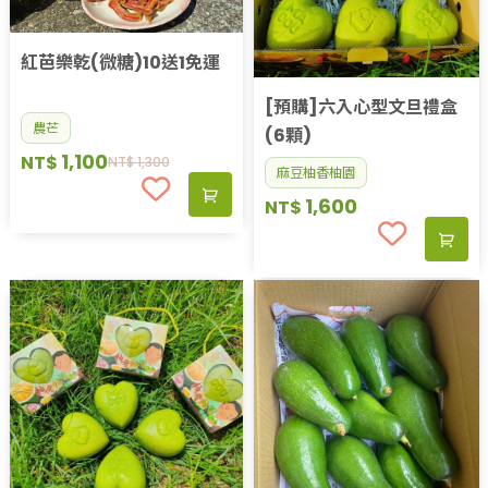
紅芭樂乾(微糖)10送1免運
[預購]六入心型文旦禮盒
農芒
(6顆)
1,100
NT$
NT$
1,300
麻豆柚香柚園
1,600
NT$