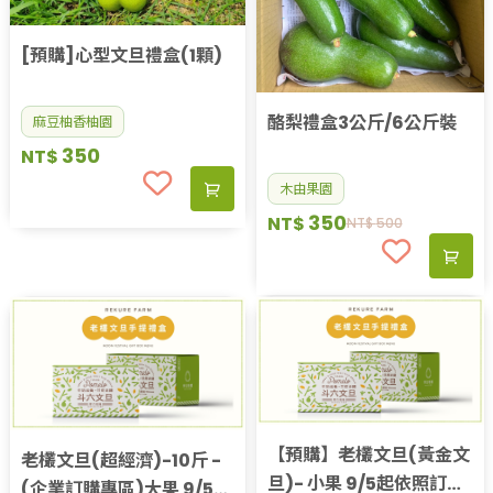
[預購]心型文旦禮盒(1顆)
酪梨禮盒3公斤/6公斤裝
麻豆柚香柚園
350
NT$
木由果園
350
NT$
NT$
500
【預購】老欉文旦(黃金文
老欉文旦(超經濟)-10斤 -
旦)- 小果 9/5起依照訂單
(企業訂購專區)大果 9/5起