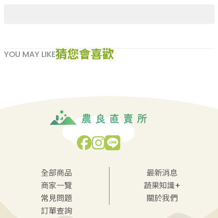
果乾、點心
果醬、蜂蜜
台灣茶
咖啡
猜您會喜歡
花果茶飲
YOU MAY LIKE
加工飲品
花卉
加工生活用品
原民特區
農會商品
大量採購優惠專區
農業策略聯盟 送禮專區
優質水果
全部商品
最新消息
商家一覽
蔬果知識+
常見問題
關於我們
訂單查詢