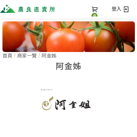
登入
0
全部商品
最新消息
全部商品
首頁
商家一覽
阿金姊
當季優質水果專區
商家一覽
阿金姊
鳳梨專區
柚子專區
蔬果知識+
全部商家
禮盒專區
農企業
常見問題
蔬果文化
新鮮蔬菜
小農
美味食譜
米、雜糧
農會
關於我們
麵食、米粉
訂單查詢
油、醬油
關於我們
調味、醬料
加入我們
登入
加工食品