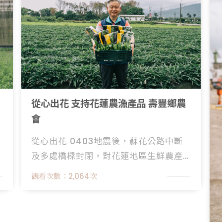
從心出花 支持花蓮農漁產品 壽豐鄉農
會
從心出花 0403地震後，蘇花公路中斷
及多處橋樑封閉，對花蓮地區生鮮農產
品產銷、農遊觀光造成衝擊。農業部在
觀看次數：
2,064
次
合作電商平臺推出「從心出花 花蓮專
區」提供滿額贈、滿額優惠等促銷方
案，花蓮農漁產品直送您手中，也邀請