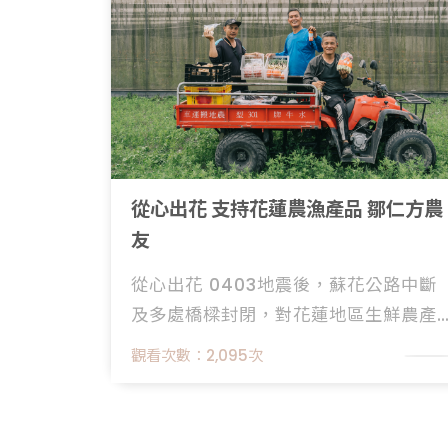
從心出花 支持花蓮農漁產品 鄒仁方農
友
從心出花 0403地震後，蘇花公路中斷
及多處橋樑封閉，對花蓮地區生鮮農產
品產銷、農遊觀光造成衝擊。農業部在
觀看次數：
2,095
次
合作電商平臺推出「從心出花 花蓮專
區」提供滿額贈、滿額優惠等促銷方
案，花蓮農漁產品直送您手中，也邀請