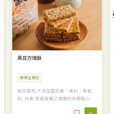
黑豆方塊酥
將軍企業社
無防腐劑,不添加蛋奶素、香料、膨鬆
劑, 純素,是最營養又健康的休閒點心.