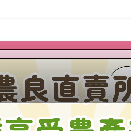
覽
蔬果知識+
常見問題
家
蔬果文化
業
美味食譜