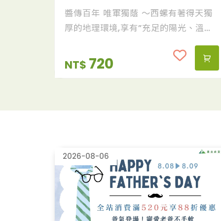
醬傳百年 唯軍獨蔭 〜西螺有著得天獨
厚的地理環境,享有”充足的陽光、溫暖
的氣候、優質的水源”與獨特菌種培
育。堅持再堅持的『一番搾』百年釀造
720
NT$
技法，加上日曝(厭氧性)一整年的完整
發酵與熟成後的第一道純蔭黑豆原汁，
熬煮而成。
2026-08-06