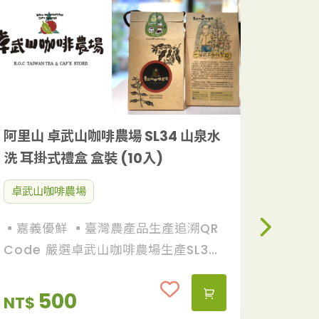
410m
生產，
南畝王
豆麥醬
及小麥
循古法
阿里山 卓武山咖啡農場 SL34 山泉水
造甘醇
洗 耳掛式禮盒 盒裝 (10入)
NT$
卓武山咖啡農場
▪️嘉義優鮮 ▪️臺灣農產品生產追溯QR
Code 嚴選卓武山咖啡農場生產SL34
水洗咖啡豆，攜帶方便、沖煮簡單！咖
啡從種植到銷售皆出自自家農場，來源
500
NT$
單純可靠。