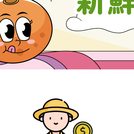
果醬、蜂蜜
台灣茶
咖啡
花果茶飲
加工飲品
花卉
加工生活用品
原民特區
農會商品
農良直賣所
大量採購優惠專區
農業策略聯盟 送禮
專區
優質水果