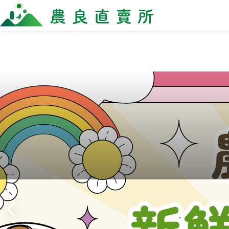
全部商品
最新消息
商家一
全部商品
全部商
當季優質水果專區
農企
鳳梨專區
小農
柚子專區
農會
禮盒專區
新鮮蔬菜
米、雜糧
麵食、米粉
油、醬油
調味、醬料
加工食品
果乾、點心