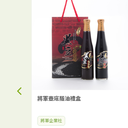
將軍壺底蔭油禮盒
將軍企業社