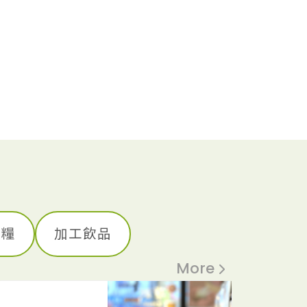
雜糧
加工飲品
More
中都製