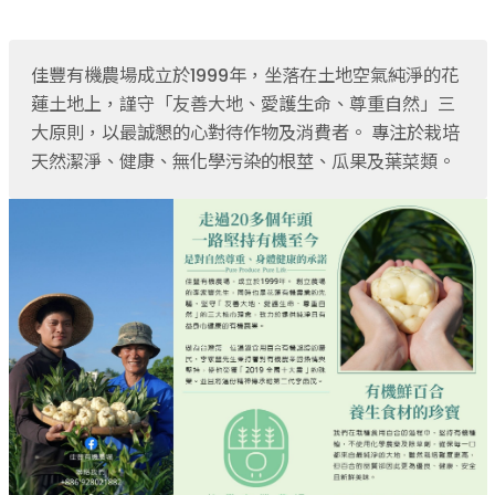
果乾、點心
果醬、蜂蜜
台灣茶
佳豐有機農場成立於1999年，坐落在土地空氣純淨的花
咖啡
蓮土地上，謹守「友善大地、愛護生命、尊重自然」三
花果茶飲
大原則，以最誠懇的心對待作物及消費者。 專注於栽培
加工飲品
天然潔淨、健康、無化學污染的根莖、瓜果及葉菜類。
花卉
加工生活用品
原民特區
農會商品
大量採購優惠專區
農業策略聯盟 送禮專區
優質水果