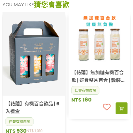
猜您會喜歡
YOU MAY LIKE
【花蓮】無加糖有機百合
飲 | 好食整片百合 | 散裝出
貨
佳豐有機農場
160
NT$
【花蓮】有機百合飲品 | 6
入禮盒
佳豐有機農場
930
NT$
NT$
1,010