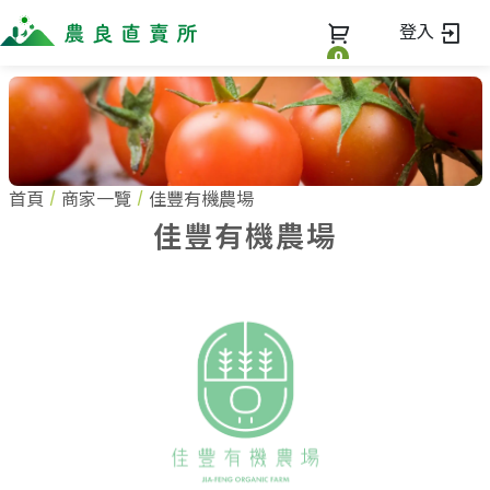
登入
0
全部商品
最新消息
全部商品
首頁
商家一覽
佳豐有機農場
當季優質水果專區
商家一覽
佳豐有機農場
鳳梨專區
柚子專區
蔬果知識+
全部商家
禮盒專區
農企業
常見問題
蔬果文化
新鮮蔬菜
小農
美味食譜
米、雜糧
農會
關於我們
麵食、米粉
訂單查詢
油、醬油
關於我們
調味、醬料
加入我們
登入
加工食品