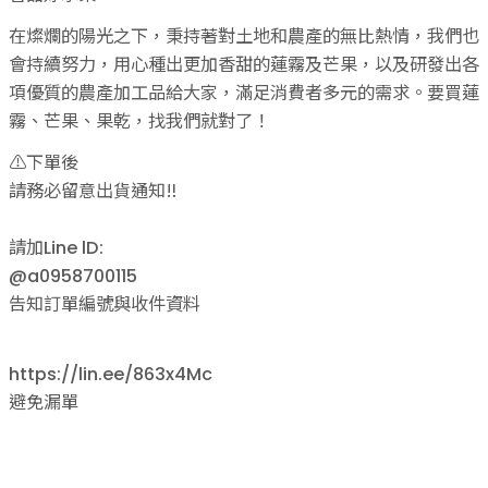
在燦爛的陽光之下，秉持著對土地和農產的無比熱情，我們也
會持續努力，用心種出更加香甜的蓮霧及芒果，以及研發出各
項優質的農產加工品給大家，滿足消費者多元的需求。要買蓮
霧、芒果、果乾，找我們就對了！
⚠️下單後
請務必留意出貨通知‼️
請加Line lD:
@a0958700115
告知訂單編號與收件資料
https://lin.ee/863x4Mc
避免漏單