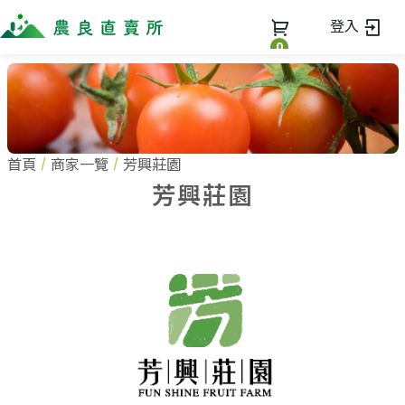
登入
0
全部商品
最新消息
全部商品
首頁
商家一覽
芳興莊園
當季優質水果專區
商家一覽
芳興莊園
鳳梨專區
柚子專區
蔬果知識+
全部商家
禮盒專區
農企業
常見問題
蔬果文化
新鮮蔬菜
小農
美味食譜
米、雜糧
農會
關於我們
麵食、米粉
訂單查詢
油、醬油
關於我們
調味、醬料
加入我們
登入
加工食品