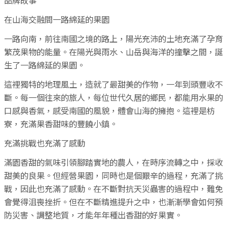
品牌故事
在山海交融間一路綿延的果園
一路向南，前往南國之境的路上，陽光充沛的土地充滿了孕育
繁茂果物的能量。在陽光與雨水、山岳與海洋的撞擊之間，誕
生了一路綿延的果園。
這裡獨特的地理風土，造就了最甜美的作物，一年到頭豐收不
斷。每一個往來的旅人，每位世代久居的鄉民，都能用水果的
口感與香氣，感受南國的風貌，體會山海的擁抱。這裡是枋
寮，充滿果香甜味的豐饒小鎮。
充滿挑戰也充滿了感動
滿園香甜的氣味引領腳踏實地的農人，在時序流轉之中，採收
甜美的良果。但經營果園，同時也是個艱辛的過程，充滿了挑
戰，因此也充滿了感動。在不斷對抗天災蟲害的過程中，難免
會覺得沮喪挫折。但在不斷精進提升之中，也漸漸學會如何預
防災害、調整地質，才能年年種出香甜的好果實。