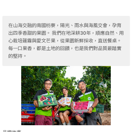
果乾、點心
果醬、蜂蜜
台灣茶
咖啡
在山海交融的南國枋寮，陽光、雨水與海風交會，孕育
花果茶飲
出四季香甜的果園。 我們在地深耕30年，順應自然、用
加工飲品
心栽培蓮霧與愛文芒果，從果園新鮮採收，直送餐桌。
花卉
每一口果香，都是土地的回饋，也是我們對品質最踏實
加工生活用品
的堅持。
原民特區
農會商品
大量採購優惠專區
農業策略聯盟 送禮專區
優質水果