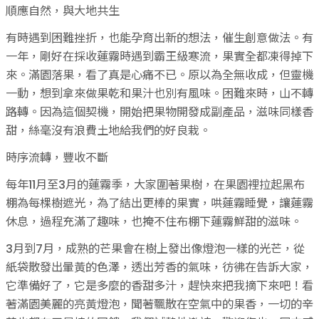
順應自然，與大地共生
有時遇到困難挫折，也能孕育出新的想法，催生創意做法。有
一年，剛好在採收蓮霧時遇到霸王級寒流，果實全都凍得掉下
來。滿園落果，看了真是心痛不已。原以為全無收成，但靈機
一動，想到拿來做果乾和果汁也別有風味。困難來時，山不轉
路轉。因為這個契機，開始把果物開發成副產品，滋味同樣香
甜，絲毫沒有浪費土地給我們的好良栽。
時序流轉，豐收不斷
每年11月至3月的蓮霧季，大家圍著果樹，在果園裡拉起黑布
棚為每棵樹遮光，為了結出更棒的果實，哄蓮霧睡覺，讓蓮霧
休息，過程充滿了趣味，也掩不住布棚下蓮霧鮮甜的滋味。
3月到7月，成熟的芒果會在樹上發出像燈泡一樣的光芒，從
紙袋散發出暈黃的色澤，透出芳香的氣味，彷彿在告訴大家，
它準備好了，它是多麼的香甜多汁，趕快來把我摘下來吧！看
著滿園美麗的亮黃燈泡，聞著飄散在空氣中的果香，一切的辛