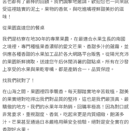
苦也都有了最棒的回饋。我們誠摯地邀請，歡迎您也一同來感
受這裡踏實的泥土，果物的香氣，與吃進嘴裡鮮甜美妙的滋
味！
從果園直達您的餐桌
我們是枋寮在地30年的專業果農，在最適合水果生長的南國
之境裡，專門種植果香濃郁的愛文芒果、香甜多汁的蓮霧，並
供應各種香甜的水果加工品於各大網路平台販售。從陽光充沛
的果園新鮮摘取，送達您午后休閒消暑的甜點桌，所有在沙發
上享受的水果與果乾零嘴，都是產銷合一，品質保證。
找我們就對了！
在山海之間，果園裡四季飄香。每天腳踏實地辛苦栽植，甜美
的果實絕對吃得出我們對品質的堅持，這也是我們最頂真、最
驕傲的地方。我們的水果年年熱銷，回購率極高！因為對口感
非常要求，重視甜度、香氣，吃起來更是肉質細緻，飽滿多
汁。芒果甚至通過日本嚴格用藥安全檢驗，絕對是安全實在的
香甜好水果。