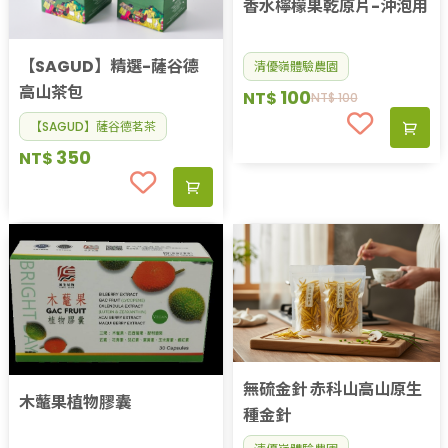
香水檸檬果乾原片-沖泡用
【SAGUD】精選-薩谷德
清優嶺體驗農園
高山茶包
100
NT$
NT$
100
【SAGUD】薩谷德茗茶
350
NT$
無硫金針 赤科山高山原生
木虌果植物膠囊
種金針