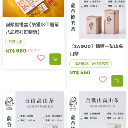
貓頭鷹禮盒 (榮獲水保署第
八屆農村好物獎)
紅藜之家
【SAGUD】精選－梨山高
660
NT$
NT$
720
山茶
【SAGUD】薩谷德茗茶
550
NT$