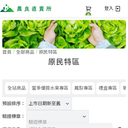
登入
0
全部商品
最新消息
全部商品
首頁
全部商品
原民特區
當季優質水果專區
商家一覽
原民特區
鳳梨專區
禮盒專區
蔬果知識+
全部商家
新鮮蔬菜
農企業
常見問題
蔬果文化
米、雜糧
小農
全站商品
當季優質水果專區
鳳梨專區
禮盒專區
新
美味食譜
麵食、米粉
農會
關於我們
油、醬油
預設排序：
訂單查詢
調味、醬料
關於我們
加工食品
驗證標章：
加入我們
登入
驗證標章
果乾、點心