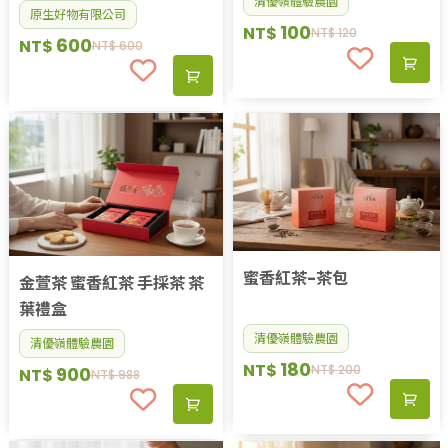
清優嶺體驗農園
原生好物有限公司
100
NT$
NT$
120
600
NT$
NT$
600
蜜香紅茶-茶包
金萱茶 蜜香紅茶 手採茶 茶
葉禮盒
清優嶺體驗農園
清優嶺體驗農園
180
NT$
NT$
200
900
NT$
NT$
988