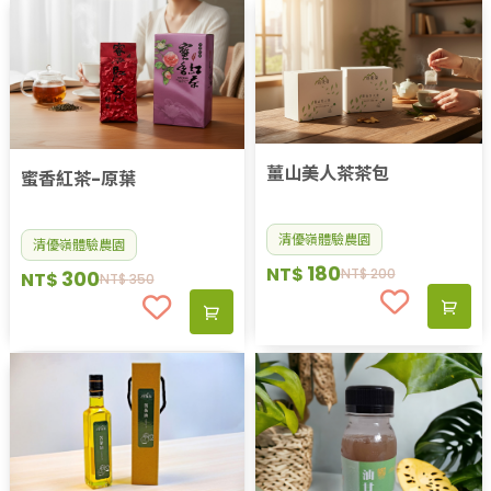
薑山美人茶茶包
蜜香紅茶-原葉
清優嶺體驗農園
清優嶺體驗農園
180
NT$
NT$
200
300
NT$
NT$
350