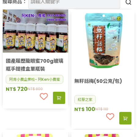
搜尋商品：
果醬、蜂蜜
台灣茶
咖啡
花果茶飲
加工飲品
花卉
加工生活用品
原民特區
國產履歷龍眼蜜700g玻璃
農會商品
瓶手提禮盒單瓶裝
大量採購優惠專區
阿肯小農企業社- 阿Ken小農蜜
農業策略聯盟 送禮專區
無籽話梅(50公克/包)
720
NT$
優質水果
NT$
800
紅藜之家
100
NT$
NT$
110