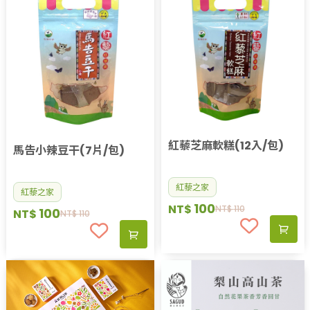
紅藜芝麻軟糕(12入/包)
馬告小辣豆干(7片/包)
紅藜之家
紅藜之家
100
NT$
NT$
110
100
NT$
NT$
110