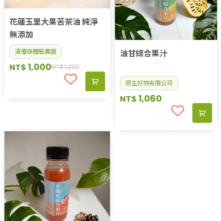
花蓮玉里大果苦茶油 純淨
無添加
清優嶺體驗農園
油甘綜合果汁
1,000
NT$
NT$
1,200
原生好物有限公司
1,060
NT$