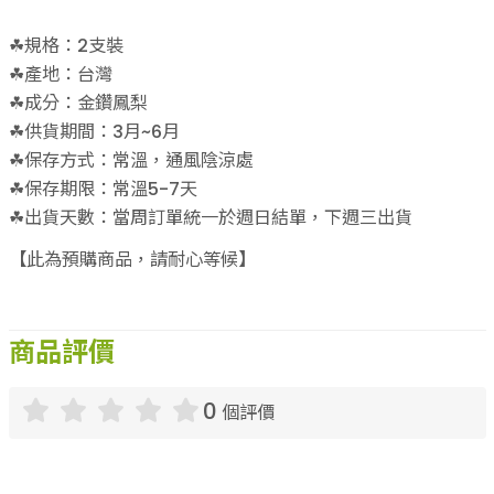
☘規格：2支裝
☘產地：台灣
☘成分：金鑽鳳梨
☘供貨期間：3月~6月
☘保存方式：常溫，通風陰涼處
☘保存期限：常溫5-7天
☘出貨天數：當周訂單統一於週日結單，下週三出貨
【此為預購商品，請耐心等候】
商品評價
0
個評價