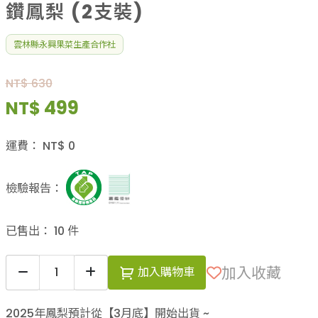
鑽鳳梨 (2支裝)
雲林縣永興果菜生產合作社
NT$ 630
499
NT$
運費：
NT$
0
檢驗報告：
已售出：
10
件
加入收藏
加入購物車
2025年鳳梨預計從【3月底】開始出貨 ~