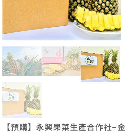
果乾、點心
果醬、蜂蜜
台灣茶
咖啡
花果茶飲
加工飲品
花卉
加工生活用品
原民特區
農會商品
大量採購優惠專區
農業策略聯盟 送禮專區
優質水果
【預購】永興果菜生產合作社-金