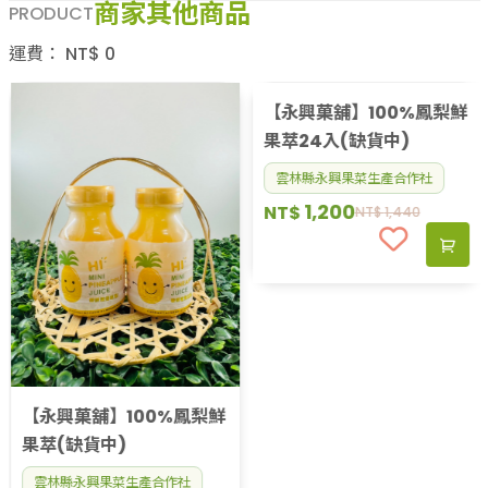
商家其他商品
PRODUCT
運費：
NT$
0
【永興菓舖】100%鳳梨鮮
果萃24入(缺貨中)
雲林縣永興果菜生產合作社
1,200
NT$
NT$
1,440
【永興菓舖】100%鳳梨鮮
果萃(缺貨中)
雲林縣永興果菜生產合作社