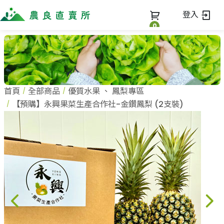
登入
0
全部商品
最新消息
全部商品
首頁
全部商品
優質水果
、
鳳梨專區
當季優質水果專區
商家一覽
【預購】永興果菜生產合作社-金鑽鳳梨 (2支裝)
鳳梨專區
柚子專區
蔬果知識+
全部商家
禮盒專區
農企業
常見問題
蔬果文化
新鮮蔬菜
小農
美味食譜
米、雜糧
農會
關於我們
麵食、米粉
訂單查詢
油、醬油
關於我們
調味、醬料
加入我們
登入
加工食品