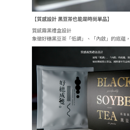
【質感設計 黑豆茶也能是時尚單品】
質感霧黑禮盒設計
象徵好穗黑豆茶「低調」、「內斂」的底蘊