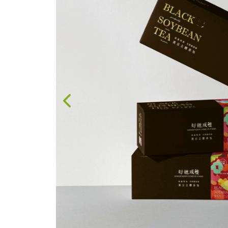
果醬、蜂蜜
台灣茶
咖啡
花果茶飲
加工飲品
花卉
加工生活用品
原民特區
農會商品
大量採購優惠專區
農業策略聯盟 送禮
專區
優質水果