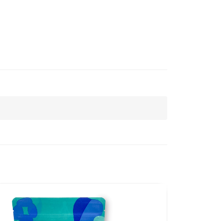
【好穗
盒（1