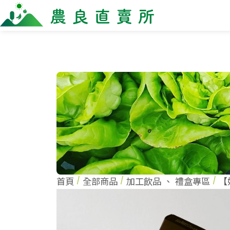
全部商品
最新消息
商家一
全部商品
全部商
當季優質水果專區
農企
鳳梨專區
小農
柚子專區
農會
禮盒專區
新鮮蔬菜
米、雜糧
麵食、米粉
油、醬油
首頁
全部商品
加工飲品
、
禮盒專區
【
調味、醬料
加工食品
果乾、點心