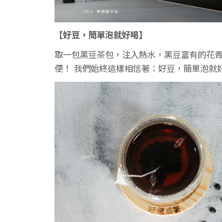
【好豆，簡單泡就好喝】
取一包黑豆茶包，注入熱水，黑豆富有的花青
便！ 我們始終這樣相信著：好豆，簡單泡就