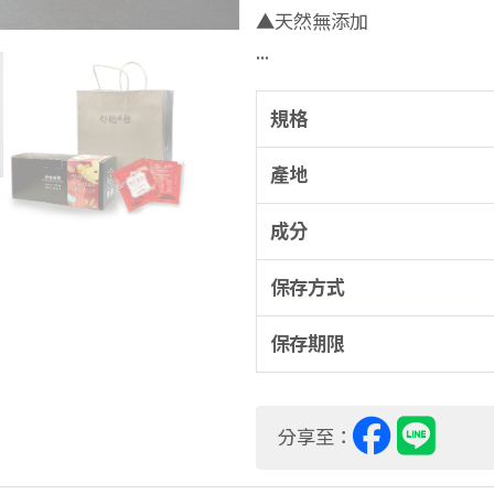
▲天然無添加
質感霧黑禮盒設計 象徵好穗
綴，更是畫龍點睛。 節日送
規格
產地
成分
保存方式
保存期限
分享至：