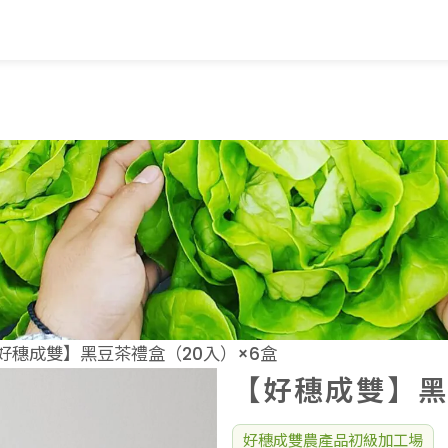
覽
蔬果知識+
常見問題
家
蔬果文化
業
美味食譜
好穗成雙】黑豆茶禮盒（20入）×6盒
【好穗成雙】黑
好穗成雙農產品初級加工場