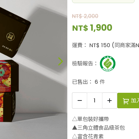
NT$ 2,000
1,900
NT$
運費：
NT$
150
(同商家滿N
檢驗報告：
已售出：
6
件
加
△單包裝好攜帶
▲三角立體食品級茶包
△富含花青素