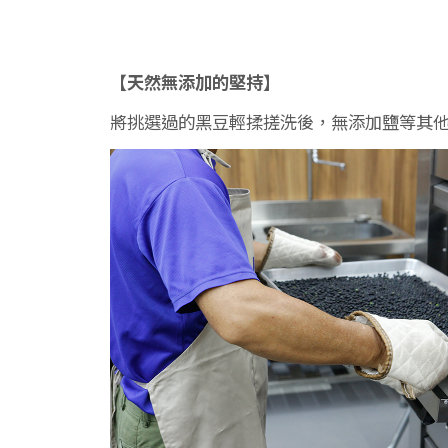
【天然無添加的堅持】
將挑選過的黑豆輕揉搓洗後，無添加鹽等其