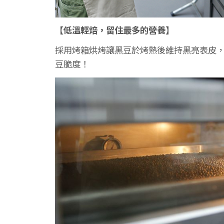
【低溫輕焙，留住最多的營養】
採用烤箱烘烤讓黑豆於烤熟後維持黑亮表皮
豆脆度！