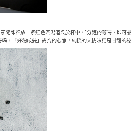
素隨即釋放，紫紅色茶湯渲染於杯中，1分鐘的等待，即可
好喝，「好穗成雙」講究的心意！純樸的人情味更是甘甜的