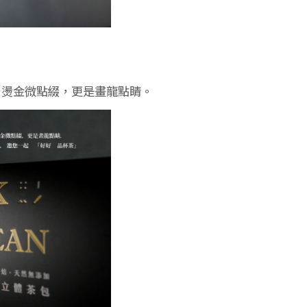
，燙金微點綴，更是畫龍點睛。