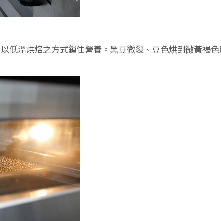
，以低溫烘焙之方式鎖住營養。黑豆微裂、豆色烘到微黃褐色