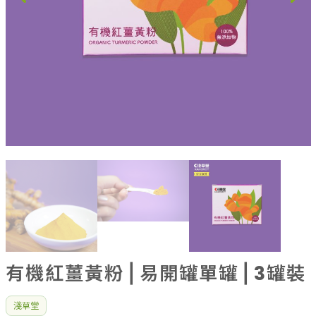
果乾、點心
果醬、蜂蜜
台灣茶
咖啡
花果茶飲
加工飲品
花卉
加工生活用品
原民特區
農會商品
大量採購優惠專區
農業策略聯盟 送禮專區
優質水果
有機紅薑黃粉⎪易開罐單罐⎪3罐裝
淺草堂