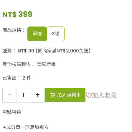
399
NT$
商品規格：
單罐
3罐
運費：
NT$
90
(同商家滿NT$
2,000
免運)
其他檢驗報告：
清真證書
已售出：
2
件
加入收藏
加入購物車
重點特色
✦成分單一無添加複方