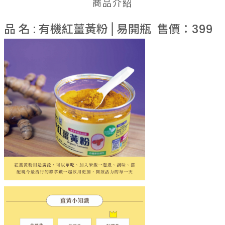
✦采園有機製程驗證
商品介紹
✦SGS重金屬檢驗、農藥殘留0檢出
品 名 : 有機紅薑黃粉⎪易開瓶 售價：399