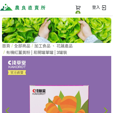
登入
0
全部商品
最新消息
全部商品
首頁
全部商品
加工食品
、
花蓮產品
當季優質水果專區
商家一覽
有機紅薑黃粉⎪易開罐單罐⎪3罐裝
鳳梨專區
柚子專區
蔬果知識+
全部商家
禮盒專區
農企業
常見問題
蔬果文化
新鮮蔬菜
小農
美味食譜
米、雜糧
農會
關於我們
麵食、米粉
訂單查詢
油、醬油
關於我們
調味、醬料
加入我們
登入
加工食品