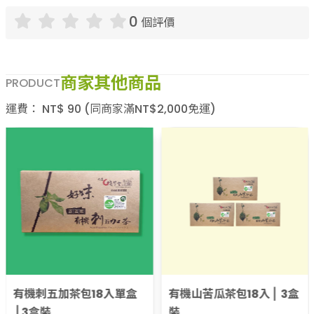
0
個評價
商家其他商品
PRODUCT
運費：
NT$
90
(同商家滿NT$
2,000
免運)
有機山苦瓜飲料⎪輕巧箱12
瓶⎪經濟箱24瓶⎪專屬箱
48瓶
淺草堂
588
NT$
有機山苦瓜茶包18入⎪ 3盒
裝