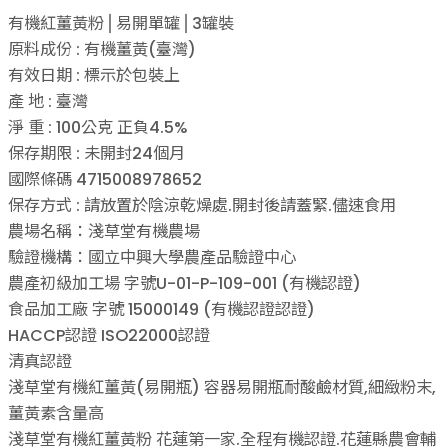
有機紅薑黃粉⎪易開單罐⎪3罐裝
原料成份 : 有機薑黃(臺灣)
有效日期 : 標示於包裝上
產 地 : 臺灣
淨 重 : 100公克 正負4.5%
保存期限 : 未開封24個月
國際條碼 4715008978652
保存方式 : 請放置於陰涼乾燥處.開封後請蓋緊.儘速食用
農場名稱：淺草堂有機農場
驗證機構：國立中興大學農產品驗證中心
農產初級加工場 字號U-01-P-109-001 (有機認證)
食品加工廠 字號 15000149 (有機認證認證)
HACCP認證 ISO22000認證
清真認證
淺草堂有機紅薑黃(易開瓶) 容器易開瓶耐酸鹼材質,細緻粉末,
薑黃素含量高
淺草堂有機紅薑黃粉 花蓮第一家.全程有機認證.花蓮縣農會輔