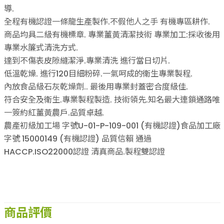
導.
全程有機認證一條龍生產製作.不假他人之手 有機專區耕作.
商品均具二級有機標章. 專業薑黃清潔技術 專業加工:採收後用
專業水簾式清洗方式.
達到不傷表皮隙縫潔淨.專業清洗 進行當日切片.
低溫乾燥. 進行120目細粉碎.一氣呵成的衛生專業製程.
內放食品級石灰乾燥劑.. 最後用專業封蓋密合度級佳.
符合安全及衛生.專業製程製造. 技術領先.知名最大連鎖通路唯
一簽約紅薑黃農戶.品質卓越.
農產初級加工場 字號U-01-P-109-001 (有機認證)食品加工廠
字號 15000149 (有機認證) 品質信賴 通過
HACCP.ISO22000認證 清真商品.製程雙認證
商品評價