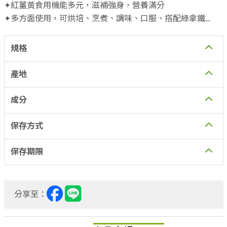
✦紅薑黃食用機能多元，滋補強身，營養滿分
✦多方面使用，可烘培、烹煮、調味、口服、搭配綠拿鐵
✦100%無添加（無防腐劑、色素、香料）
✦淺草堂於花蓮壽豐鄉東華有機專區自行生產有機紅薑黃原料
規格
✦100%有機生產並立即加工保持最高品質，全程在地化低碳
新選擇
產地
✦全臺第一家同時擁有全有機農產品初級加工場、全有機食品
加工廠
成分
------------------------------------------------
---------------------------------------
保存方式
產品安心證明
保存期限
✦清真製程生產雙認證
✦營運方針獲得SDGS多項指標
✦通過HACCP、ISO22000認證
分享至：
✦獲得官方獎項最多、認證最多
✦中興大學有機生產驗證