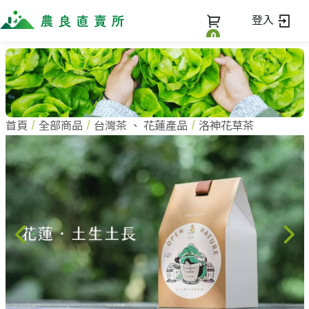
登入
0
全部商品
最新消息
全部商品
首頁
全部商品
台灣茶
、
花蓮產品
洛神花草茶
當季優質水果專區
商家一覽
鳳梨專區
柚子專區
蔬果知識+
全部商家
禮盒專區
農企業
常見問題
蔬果文化
新鮮蔬菜
小農
美味食譜
米、雜糧
農會
關於我們
麵食、米粉
訂單查詢
油、醬油
關於我們
調味、醬料
加入我們
登入
加工食品