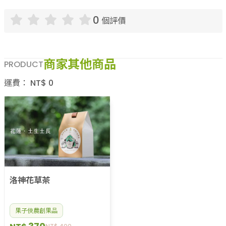
0
個評價
商家其他商品
PRODUCT
運費：
NT$
0
洛神花草茶
果子俠農創果品