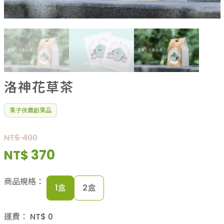
果乾、點心
果醬、蜂蜜
台灣茶
咖啡
花果茶飲
加工飲品
花卉
洛神花草茶
加工生活用品
原民特區
果子俠農創果品
農會商品
大量採購優惠專區
NT$ 400
農業策略聯盟 送禮專區
370
NT$
優質水果
商品規格：
1盒
2盒
運費：
NT$
0