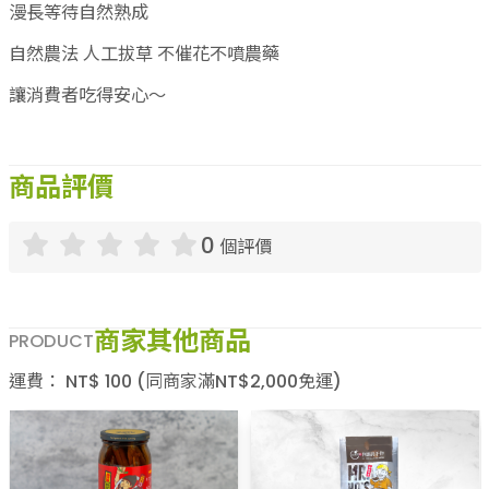
漫長等待自然熟成
自然農法 人工拔草 不催花不噴農藥
讓消費者吃得安心～
商品評價
0
個評價
商家其他商品
PRODUCT
運費：
NT$
100
(同商家滿NT$
2,000
免運)