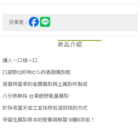
分享至：
商品介紹
讓人一口接一口
口感軟Q好啾C💦的香甜鳳梨乾
是選用當季的金鑽鳳梨與土鳳梨所製成
八分熟鮮採 台東鹿野能量鳳梨
於採收當天加工並採用低溫烘焙的方式
保留住鳳梨原本的營養與鮮甜 0糖0添加！