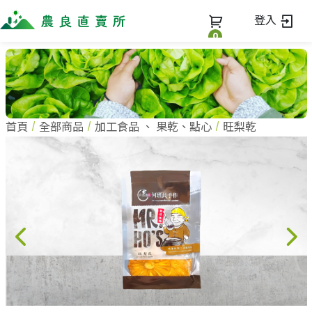
登入
0
全部商品
最新消息
全部商品
首頁
全部商品
加工食品
、
果乾、點心
旺梨乾
當季優質水果專區
商家一覽
鳳梨專區
柚子專區
蔬果知識+
全部商家
禮盒專區
農企業
常見問題
蔬果文化
新鮮蔬菜
小農
美味食譜
米、雜糧
農會
關於我們
麵食、米粉
訂單查詢
油、醬油
關於我們
調味、醬料
加入我們
登入
加工食品