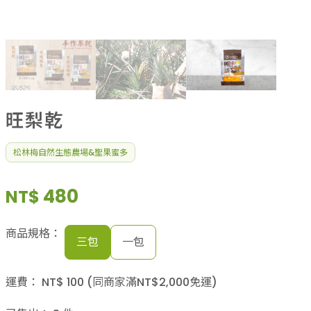
果乾、點心
果醬、蜂蜜
台灣茶
咖啡
花果茶飲
加工飲品
花卉
旺梨乾
加工生活用品
原民特區
松林梅自然生態農場&聖果蜜多
農會商品
大量採購優惠專區
480
NT$
農業策略聯盟 送禮專區
優質水果
商品規格：
三包
一包
運費：
NT$
100
(同商家滿NT$
2,000
免運)