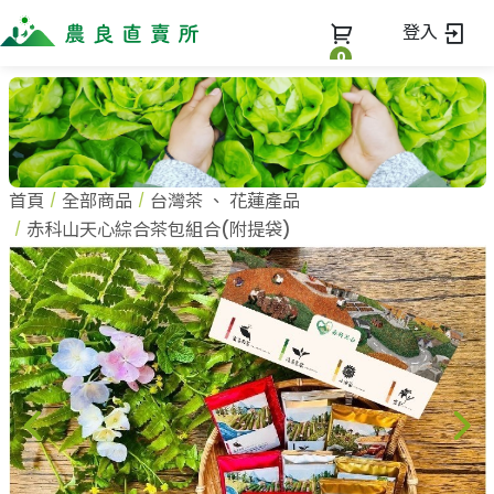
登入
0
全部商品
最新消息
全部商品
首頁
全部商品
台灣茶
、
花蓮產品
當季優質水果專區
商家一覽
赤科山天心綜合茶包組合(附提袋)
鳳梨專區
柚子專區
蔬果知識+
全部商家
禮盒專區
農企業
常見問題
蔬果文化
新鮮蔬菜
小農
美味食譜
米、雜糧
農會
關於我們
麵食、米粉
訂單查詢
油、醬油
關於我們
調味、醬料
加入我們
登入
加工食品