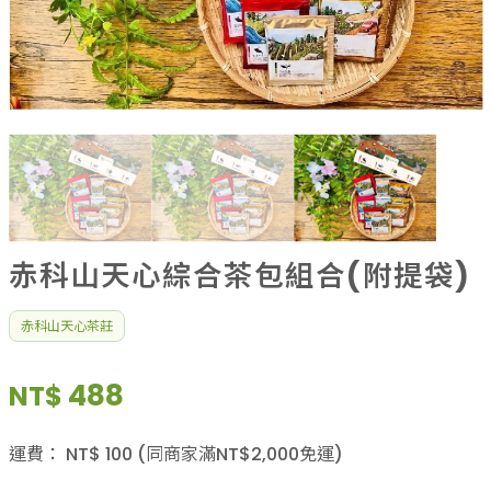
果乾、點心
果醬、蜂蜜
台灣茶
咖啡
花果茶飲
加工飲品
花卉
加工生活用品
原民特區
農會商品
赤科山天心綜合茶包組合(附提袋)
大量採購優惠專區
農業策略聯盟 送禮專區
赤科山天心茶莊
優質水果
488
NT$
運費：
NT$
100
(同商家滿NT$
2,000
免運)