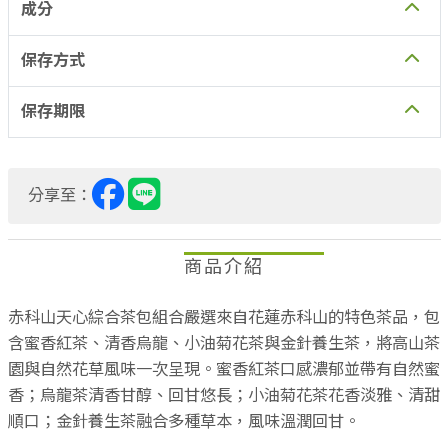
成分
保存方式
保存期限
分享至：
商品介紹
赤科山天心綜合茶包組合嚴選來自花蓮赤科山的特色茶品，包
含蜜香紅茶、清香烏龍、小油菊花茶與金針養生茶，將高山茶
園與自然花草風味一次呈現。蜜香紅茶口感濃郁並帶有自然蜜
香；烏龍茶清香甘醇、回甘悠長；小油菊花茶花香淡雅、清甜
順口；金針養生茶融合多種草本，風味溫潤回甘。