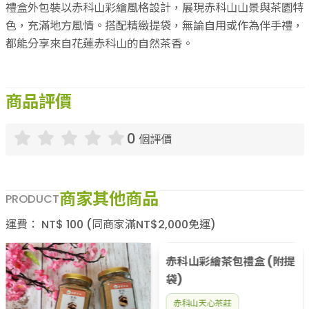
禮盒外包裝以赤科山彩繪風格設計，展現赤科山山景與茶園特
色，充滿地方風情。搭配精緻提袋，無論自用或作為伴手禮，
都能分享來自花蓮赤科山的自然茶香。
商品評價
0
個評價
商家其他商品
PRODUCT
運費：
NT$
100
(同商家滿NT$
2,000
免運)