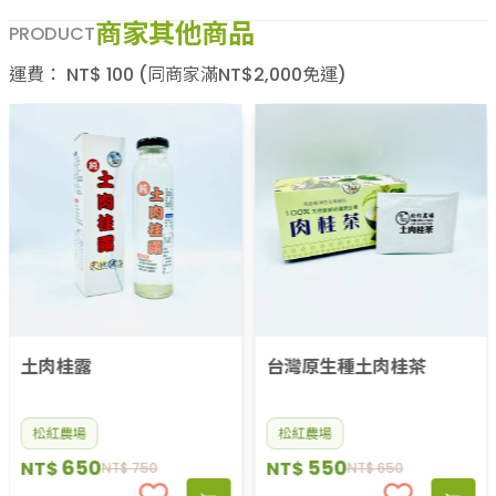
商家其他商品
PRODUCT
運費：
NT$
100
(同商家滿NT$
2,000
免運)
土肉桂露
台灣原生種土肉桂茶
松紅農場
松紅農場
650
550
NT$
NT$
NT$
750
NT$
650