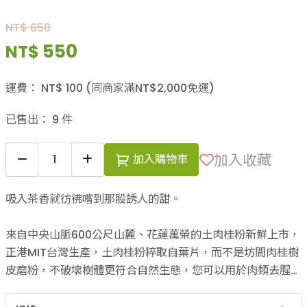
NT$ 650
550
NT$
運費：
NT$
100
(同商家滿NT$
2,000
免運)
已售出：
9
件
加入收藏
加入購物車
吸入茶香就彷彿嚐到那股誘人的甜。
來自中央山脈600公尺山麓、花蓮萬榮的土肉桂粉新鮮上市，
正港MIT台灣生產，土肉桂粉粹取自葉片，而不是坊間肉桂樹
皮磨粉，不破壞樹體更符合自然生態，您可以用於肉類去腥，
或加在麵包、餅乾上增添香氣風味，土肉桂的甜度為蔗糖50
倍，鐵質是菠菜的8.2倍，不僅可作為烹飪提味香料，增添風