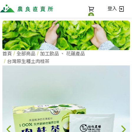
登入
0
全部商品
最新消息
全部商品
首頁
全部商品
加工飲品
、
花蓮產品
當季優質水果專區
商家一覽
台灣原生種土肉桂茶
鳳梨專區
柚子專區
蔬果知識+
全部商家
禮盒專區
農企業
常見問題
蔬果文化
新鮮蔬菜
小農
美味食譜
米、雜糧
農會
關於我們
麵食、米粉
訂單查詢
油、醬油
關於我們
調味、醬料
加入我們
登入
加工食品