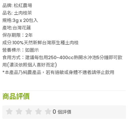
品牌: 松紅農場
品名: 土肉桂茶
規格:3g x 20包入
產地:台灣花蓮
保存期限：2年
成分:100%天然新鮮台灣原生種土肉桂
營養標示：如圖示
食用方式：建議每包用250~400cc熱開水沖泡5分鐘即可飲
用(濃淡依照個人喜好而定)
*本產品乃純農產品，若有過敏或身體不適者請停止飲用
商品評價
0
個評價