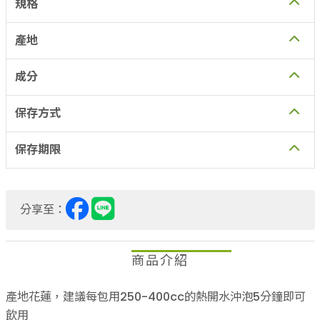
規格
味，也是天然的代糖以及營養補充品。
產地
台灣本土土肉桂的香豆素含量較一般進口肉桂低很多，且食用
起來依舊香氣十足，口感甜中帶有辛辣，用於食品中更加安
成分
心、健康。
保存方式
但需要注意的是懷孕及哺乳中的婦女應避免食用。
保存期限
分享至：
商品介紹
產地花蓮，建議每包用250-400cc的熱開水沖泡5分鐘即可
飲用