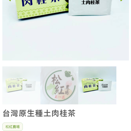
果乾、點心
果醬、蜂蜜
台灣茶
咖啡
花果茶飲
加工飲品
花卉
加工生活用品
原民特區
農會商品
大量採購優惠專區
農業策略聯盟 送禮專區
優質水果
台灣原生種土肉桂茶
松紅農場