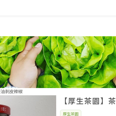
覽
蔬果知識+
常見問題
家
蔬果文化
業
美味食譜
茶油剝皮辣椒
【厚生茶園】
厚生茶園