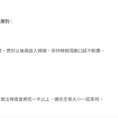
微差別｜
煮，煮好以後再放入辣椒，保持辣椒清脆口感不軟爛。
此做法辣度會將低一半以上，適合全家大小一起享用。