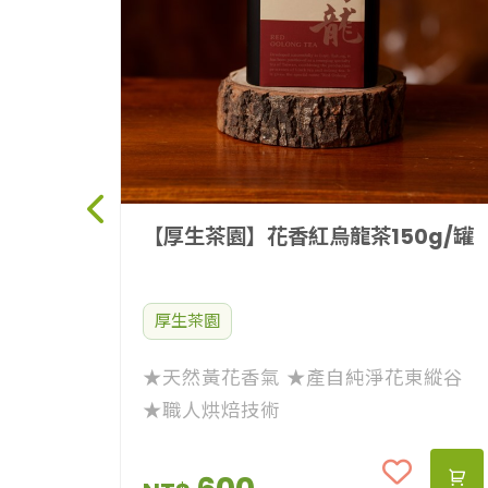
【厚生茶園】花香紅烏龍茶150g/罐
厚生茶園
★天然黃花香氣 ★產自純淨花東縱谷
★職人烘焙技術