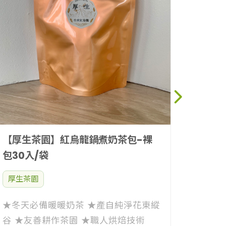
NT$
【厚生茶園】紅烏龍鍋煮奶茶包-裸
包30入/袋
厚生茶園
★冬天必備暖暖奶茶 ★產自純淨花東縱
谷 ★友善耕作茶園 ★職人烘焙技術