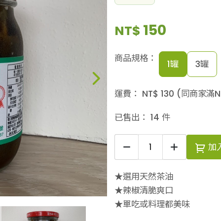
150
NT$
商品規格：
1罐
3罐
運費：
NT$
130
(同商家滿N
已售出：
14
件
加
★選用天然茶油
★辣椒清脆爽口
★單吃或料理都美味