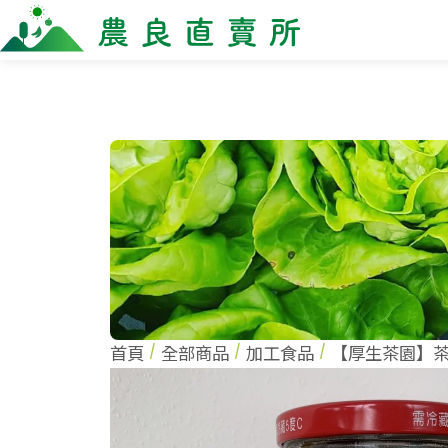
全部商品
最新消息
商家一
全部商品
全部商
當季優質水果專區
農企
鳳梨專區
小農
柚子專區
農會
禮盒專區
新鮮蔬菜
米、雜糧
麵食、米粉
油、醬油
首頁
全部商品
加工食品
【厚生茶園】
調味、醬料
加工食品
果乾、點心