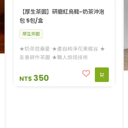
【厚生茶園】研磨紅烏龍-奶茶沖泡
包 5包/盒
厚生茶園
★奶茶控最愛 ★產自純淨花東縱谷 ★
友善耕作茶園 ★職人烘焙技術
350
NT$