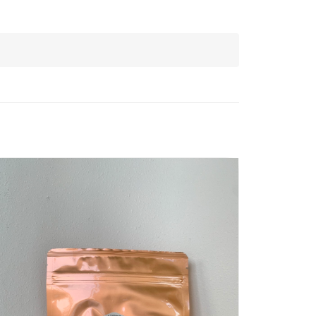
【厚生
厚生茶
★用心
度適中