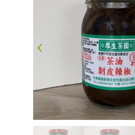
果醬、蜂蜜
台灣茶
咖啡
花果茶飲
加工飲品
花卉
加工生活用品
原民特區
農會商品
大量採購優惠專區
農業策略聯盟 送禮
專區
優質水果