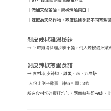
｜
87年度全國消費食品金牌獎
｜
｜
添加天然茶油，辣椒清脆爽口
｜
｜辣椒為天然作物，辣度根據季節不同有些
剝皮辣椒雞湯秘訣
→ 平時雞湯料理步驟不變，倒入辣椒湯汁燉
剝皮辣椒煎蛋食譜
→ 食材:剝皮辣椒、雞蛋、蔥、九層塔
1人份比例→雞蛋 : 辣椒=1顆 : 3條
所有食材切碎攪拌均勻，兩面煎熟即完成，