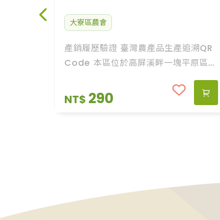
大寮區農會
產銷履歷驗證 臺灣農產品生產追溯QR
Code 本區位於高屏溪畔一塊平原區，
所種植紅豆產量佳，味美、極富鄉土味
紅豆為大寮區裡作特產,本會紅豆產銷第
290
NT$
一班與改良場技術合作種植『高雄8
號』品種、種出顆粒大、皮薄、風味
佳、並榮獲『產銷履歷』認證、已無農
藥殘留，打響『紅晶鑽』品牌。