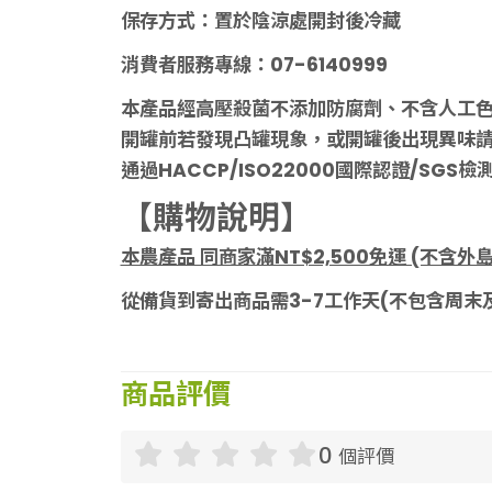
保存方式：置於陰涼處開封後冷藏
消費者服務專線：07-6140999
本產品經高壓殺菌不添加防腐劑、不含人工
開罐前若發現凸罐現象，或開罐後出現異味
通過HACCP/ISO22000國際認證/SGS檢
【購物說明】
本農產品 同商家滿NT$2,500免運 (不含外
從備貨到寄出商品需3-7工作天(不包含周末
商品評價
0
個評價