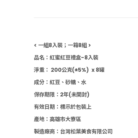
< 一組8入裝；一箱8組 >
品名：紅蜜紅豆禮盒-8入裝
淨重： 200公克(±5%) x 8罐
成分：紅豆、砂糖、水
保存期限：2年(未開封)
有效日期：標示於包裝上
產地：高雄市大寮區
製造廠商
：台灣松葉美食有限公司