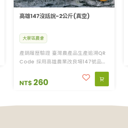
高雄147沒話說-2公斤(真空)
大寮區農會
產銷履歷驗證 臺灣農產品生產追溯QR
Code 採用高雄農業改良場147號品種
栽種的農田，呼吸著潔凈的空氣，清澈
見蜆的山泉水，甜味沁入米心。收成的
260
NT$
米，顆粒晶瑩剔透，大額飽滿，雙手捧
來，就聞的到濃郁芋香芬芳。