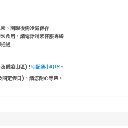
色素，開罐後需冷藏保存
請勿食用，請電話聯繫客服專線
測通過
島及偏遠山區)
!
宅配通小叮嚀
。
及國定假日)，請您耐心等待。