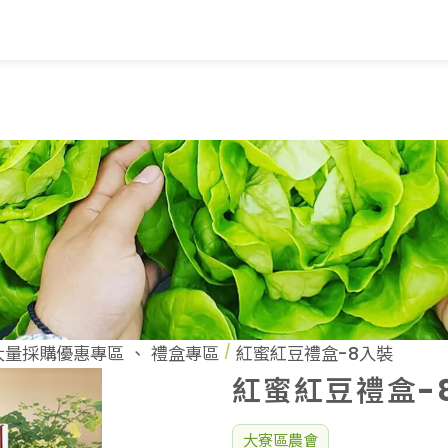
覽
蔬果知識+
常見問題
家
蔬果文化
業
美味食譜
大量採購優惠專區
、
禮盒專區
紅蜜紅豆禮盒-8入裝
紅蜜紅豆禮盒-
大寮區農會