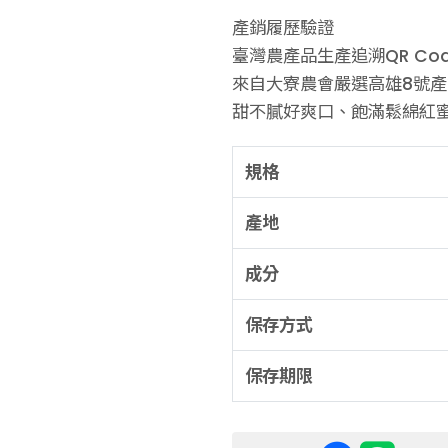
產銷履歷驗證
臺灣農產品生產追溯QR Co
來自大寮農會嚴選高雄8號
甜不膩好爽口、飽滿鬆綿紅
規格
產地
成分
保存方式
保存期限