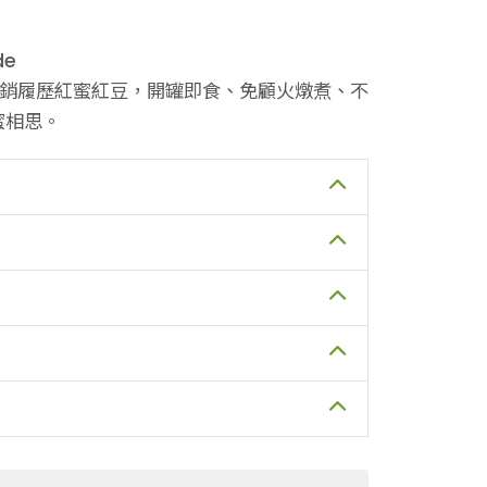
de
產銷履歷紅蜜紅豆，開罐即食、免顧火燉煮、不
蜜相思。