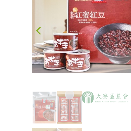
果醬、蜂蜜
台灣茶
咖啡
花果茶飲
加工飲品
花卉
加工生活用品
原民特區
農會商品
大量採購優惠專區
農業策略聯盟 送禮
專區
優質水果