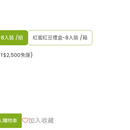
8入裝 /組
紅蜜紅豆禮盒-8入裝 /箱
T$
2,500
免運)
加入收藏
入購物車