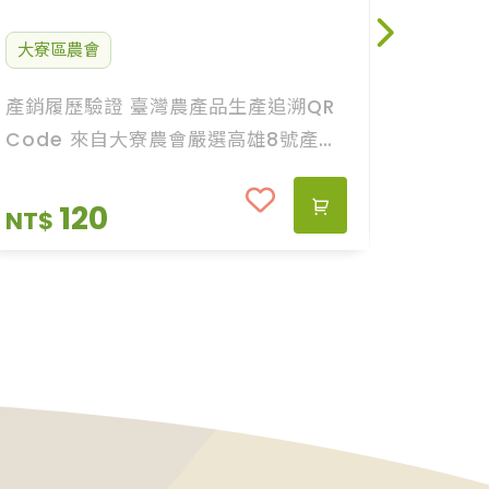
大寮區農會
大寮區
產銷履歷驗證 臺灣農產品生產追溯QR
產銷履
Code 來自大寮農會嚴選高雄8號產銷
Cod
履歷紅蜜紅豆，開罐即食、免顧火燉
履歷紅
煮、不甜不膩好爽口、飽滿鬆綿紅蜜相
煮、不
120
NT$
NT$
思。
思。