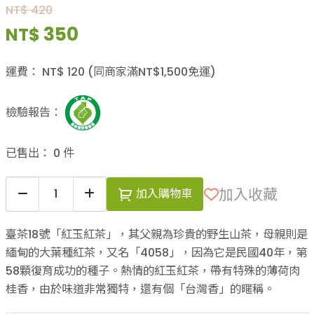
NT$ 420
350
NT$
運費：
NT$
120
(同商家滿NT$
1,500
免運)
檢驗報告：
已售出：
0
件
加入收藏
加入購物車
臺茶18號「紅玉紅茶」，其父親為珍貴的野生山茶，母親則是
緬甸的大葉種紅茶，又名「4058」，因為它是民國40年，第
58顆復育成功的種子。熱情的紅玉紅茶，帶有特殊的薄荷肉
桂香，由於味道非常獨特，還有個「台灣香」的暱稱。