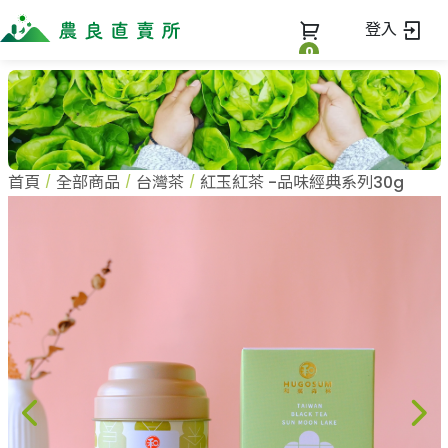
登入
0
全部商品
最新消息
全部商品
首頁
全部商品
台灣茶
紅玉紅茶 -品味經典系列30g
當季優質水果專區
商家一覽
鳳梨專區
柚子專區
蔬果知識+
全部商家
禮盒專區
農企業
常見問題
蔬果文化
新鮮蔬菜
小農
美味食譜
米、雜糧
農會
關於我們
麵食、米粉
訂單查詢
油、醬油
關於我們
調味、醬料
加入我們
登入
加工食品