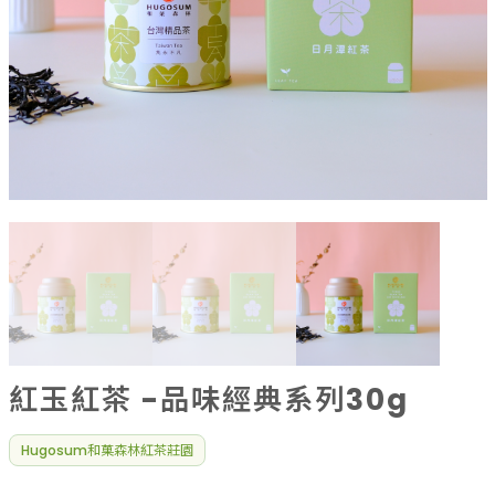
果乾、點心
果醬、蜂蜜
台灣茶
咖啡
花果茶飲
加工飲品
花卉
加工生活用品
原民特區
農會商品
大量採購優惠專區
農業策略聯盟 送禮專區
優質水果
紅玉紅茶 -品味經典系列30g
Hugosum和菓森林紅茶莊園