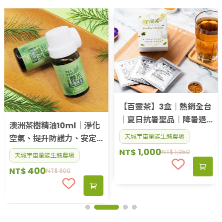
【百靈茶】3盒｜熱銷全台
｜夏日抗暑聖品｜降暑退
澳洲茶樹精油10ml｜淨化
火｜體感降溫｜機能飲品
天城宇宙量能生態農場
空氣、提升防護力、安定
1,000
身心靈
NT$
NT$
1,050
天城宇宙量能生態農場
400
NT$
NT$
800