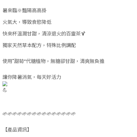
暑來臨🌞豔陽高高掛
火氣大，導致食慾降低
快來杯溫潤甘甜，清涼退火的百靈茶🍹
獨家天然草本配方，特殊比例調配
使用"甜菊”代糖植物，無糖卻甘甜，清爽無負擔
讓你降暑消氣，每天好活力
🌱🌱🌱🌱🌱🌱🌱🌱🌱🌱🌱🌱🌱🌱🌱
【產品資訊】