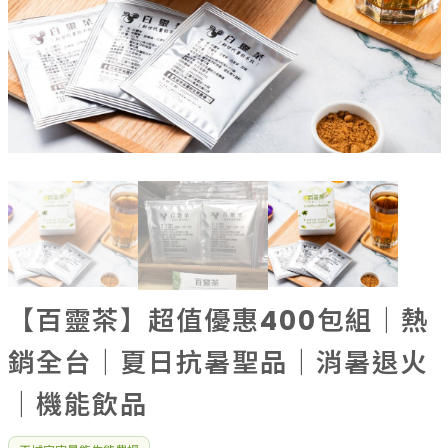
果乾、點心
果醬、蜂蜜
台灣茶
咖啡
花果茶飲
加工飲品
花卉
加工生活用品
原民特區
農會商品
大量採購優惠專區
農業策略聯盟 送禮專區
【百靈茶】超值優惠400包組｜熱
優質水果
銷全台｜夏日抗暑聖品｜消暑退火
｜機能飲品