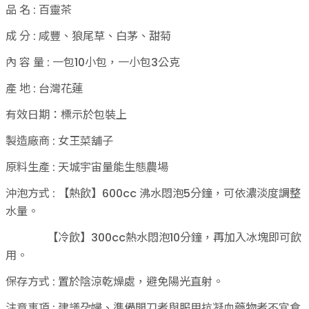
品 名 : 百靈茶
成 分 : 咸豐、狼尾草、白茅、甜菊
內 容 量 : 一包10小包，一小包3公克
產 地 : 台灣花蓮
有效日期：標示於包裝上
製造廠商 : 女王菜舖子
原料生產 : 天城宇宙量能生態農場
沖泡方式 : 【熱飲】600cc 沸水悶泡5分鐘，可依濃淡度調整
水量。
【冷飲】300cc熱水悶泡10分鐘，再加入冰塊即可飲
用。
保存方式 : 置於陰涼乾燥處，避免陽光直射。
注意事項 : 建議孕婦、準備開刀者與服用抗凝血藥物者不宜食