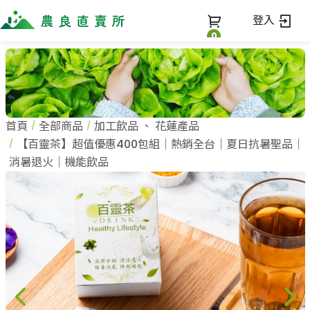
登入
0
全部商品
最新消息
全部商品
首頁
全部商品
加工飲品
、
花蓮產品
當季優質水果專區
商家一覽
【百靈茶】超值優惠400包組｜熱銷全台｜夏日抗暑聖品｜
鳳梨專區
消暑退火｜機能飲品
柚子專區
蔬果知識+
全部商家
禮盒專區
農企業
常見問題
蔬果文化
新鮮蔬菜
小農
美味食譜
米、雜糧
農會
關於我們
麵食、米粉
訂單查詢
油、醬油
關於我們
調味、醬料
加入我們
登入
加工食品