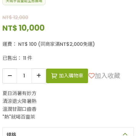
天城宇宙量能生態農場
NT$ 12,000
10,000
NT$
運費：
NT$
100
(同商家滿NT$
2,000
免運)
已售出：
11
件
加入收藏
加入購物車
夏日消暑有妙方
清涼退火降暑熱
溫潤甘甜口齒香
"熱"就喝百靈茶
規格