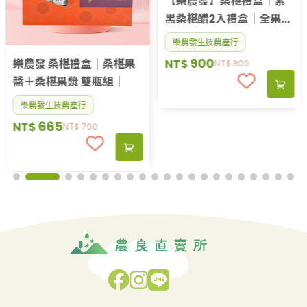
【樂農發】桑椹禮盒｜紫
黑桑椹醋2入禮盒｜全果釀
製 自產自銷
樂農發生技農產行
900
樂農發 桑椹禮盒｜桑椹果
NT$
NT$
900
醬＋桑椹果漿 雙瓶組｜
樂農發生技農產行
665
NT$
NT$
700