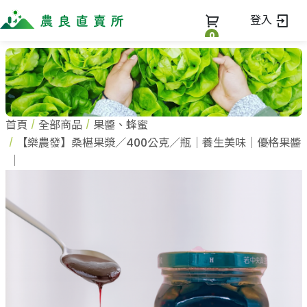
登入
0
全部商品
最新消息
全部商品
首頁
全部商品
果醬、蜂蜜
當季優質水果專區
商家一覽
【樂農發】桑椹果漿／400公克／瓶｜養生美味｜優格果醬
鳳梨專區
｜
柚子專區
蔬果知識+
全部商家
禮盒專區
農企業
常見問題
蔬果文化
新鮮蔬菜
小農
美味食譜
米、雜糧
農會
關於我們
麵食、米粉
訂單查詢
油、醬油
關於我們
調味、醬料
加入我們
登入
加工食品