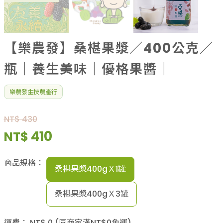
【樂農發】桑椹果漿／400公克／
瓶｜養生美味｜優格果醬｜
樂農發生技農產行
NT$ 430
410
NT$
商品規格：
桑椹果漿400gＸ1罐
桑椹果漿400gＸ3罐
運費：
NT$
0
(同商家滿NT$
0
免運)