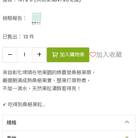
檢驗報告：
已售出：
13
件
加入收藏
加入購物車
來自彰化埤頭在地果園的樂農發桑椹果漿，
嚴選飽滿成熟桑椹果實，整果打漿熬煮，
不加一滴水，天然果粒濃醇看得見！
✔ 吃得到桑椹果粒
✔ 嚴選冰糖熬煮，不甜膩
✔ 無防腐劑、無人工色素、無香料
規格
✔ 產地直送，安心又美味
✔ 搭配優格、吐司、甜點、飲品皆宜