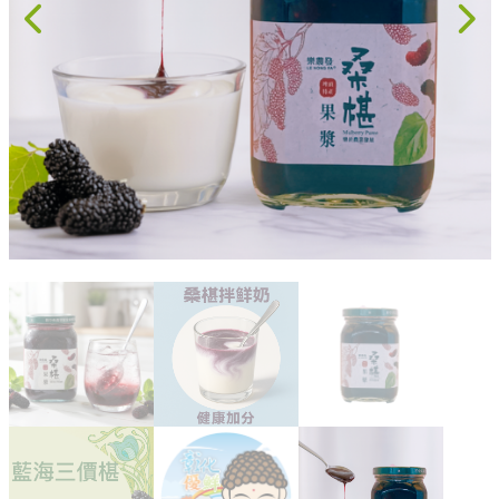
果乾、點心
果醬、蜂蜜
台灣茶
咖啡
花果茶飲
加工飲品
花卉
加工生活用品
原民特區
農會商品
大量採購優惠專區
農業策略聯盟 送禮專區
優質水果