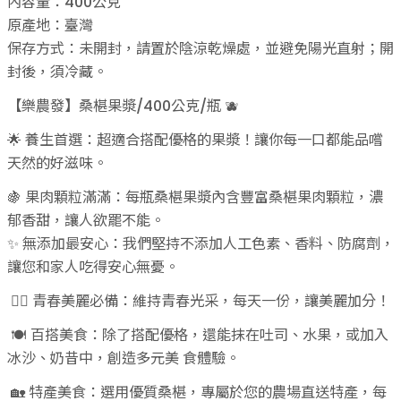
內容量：400公克
原產地：臺灣
保存方式：未開封，請置於陰涼乾燥處，並避免陽光直射；開
封後，須冷藏。
【樂農發】桑椹果漿/400公克/瓶 🫐
🌟 養生首選：超適合搭配優格的果漿！讓你每一口都能品嚐
天然的好滋味。
🍇 果肉顆粒滿滿：每瓶桑椹果漿內含豐富桑椹果肉顆粒，濃
郁香甜，讓人欲罷不能。
✨ 無添加最安心：我們堅持不添加人工色素、香料、防腐劑，
讓您和家人吃得安心無憂。
💁‍♀️ 青春美麗必備：維持青春光采，每天一份，讓美麗加分！
🍽️ 百搭美食：除了搭配優格，還能抹在吐司、水果，或加入
冰沙、奶昔中，創造多元美 食體驗。
🏡 特產美食：選用優質桑椹，專屬於您的農場直送特產，每