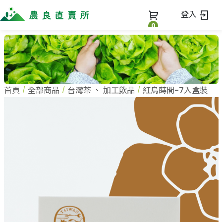
登入
0
全部商品
最新消息
全部商品
首頁
全部商品
台灣茶
、
加工飲品
紅烏蒔間-7入盒裝
當季優質水果專區
商家一覽
鳳梨專區
柚子專區
蔬果知識+
全部商家
禮盒專區
農企業
常見問題
蔬果文化
新鮮蔬菜
小農
美味食譜
米、雜糧
農會
關於我們
麵食、米粉
訂單查詢
油、醬油
關於我們
調味、醬料
加入我們
登入
加工食品