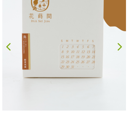
果乾、點心
果醬、蜂蜜
台灣茶
咖啡
花果茶飲
加工飲品
花卉
加工生活用品
原民特區
農會商品
大量採購優惠專區
農業策略聯盟 送禮專區
優質水果