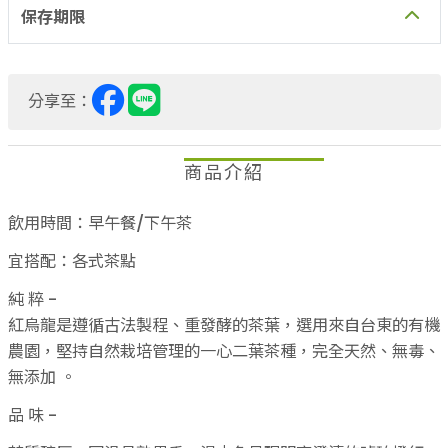
分享至：
商品介紹
飲用時間：早午餐/下午茶
宜搭配：各式茶點
純 粹 -
紅烏龍是遵循古法製程、重發酵的茶葉，選用來自台東的有機
農園，堅持自然栽培管理的一心二葉茶種，完全天然、無毒、
無添加 。
品 味 -
茶質醇厚、圓滑具熟果香。湯水色呈現明亮澄清的琥珀橙紅，
品嚐滋味優雅怡人。