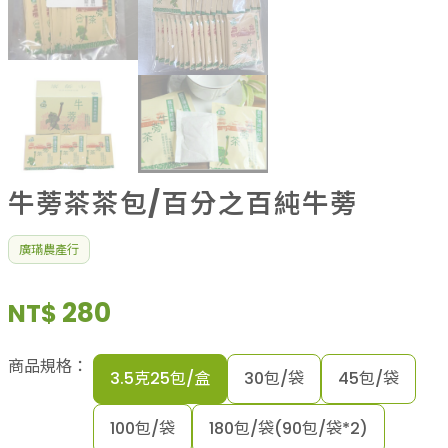
牛蒡茶茶包/百分之百純牛蒡
廣璊農產行
280
NT$
商品規格：
3.5克25包/盒
30包/袋
45包/袋
100包/袋
180包/袋(90包/袋*2)