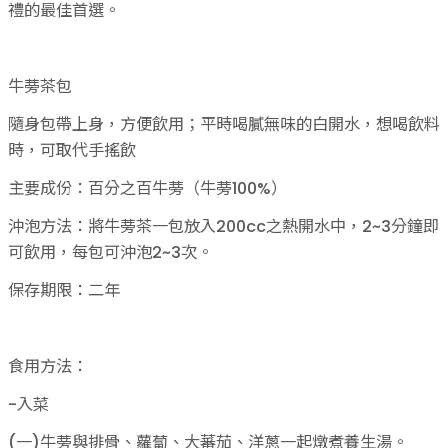
禮的最佳首選。
牛蒡茶包
隨身包帶上身，方便飲用；平時喝膩無味的白開水，想喝飲料
時，可取代手搖飲
主要成份：百分之百牛蒡（牛蒡100%）
沖泡方法：將牛蒡茶一包放入200cc之熱開水中，2~3分鐘即
可飲用，每包可沖泡2~3次。
保存期限：二年
食用方法：
-入菜
(一)牛蒡與排骨、蘿蔔、大蕃茄、洋蔥一起燉煮養生湯。