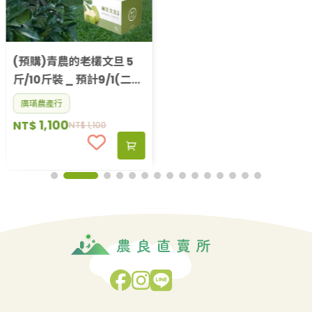
(預購)青農的老欉文旦 5
斤/10斤裝 _ 預計9/1(二)
依序出貨
廣璊農產行
1,100
NT$
NT$
1,100