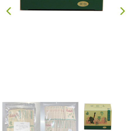
果乾、點心
果醬、蜂蜜
台灣茶
咖啡
花果茶飲
加工飲品
花卉
加工生活用品
原民特區
農會商品
大量採購優惠專區
農業策略聯盟 送禮專區
優質水果