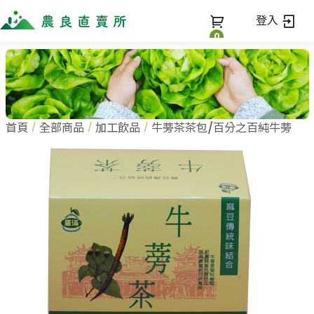
登入
0
全部商品
最新消息
全部商品
首頁
全部商品
加工飲品
牛蒡茶茶包/百分之百純牛蒡
當季優質水果專區
商家一覽
鳳梨專區
柚子專區
蔬果知識+
全部商家
禮盒專區
農企業
常見問題
蔬果文化
新鮮蔬菜
小農
美味食譜
米、雜糧
農會
關於我們
麵食、米粉
訂單查詢
油、醬油
關於我們
調味、醬料
加入我們
登入
加工食品