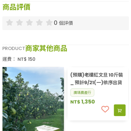
商品評價
0
個評價
商家其他商品
PRODUCT
運費：
NT$
150
(預購)老欉紅文旦 10斤裝
_ 預計9/21(一)依序出貨
廣璊農產行
1,350
NT$