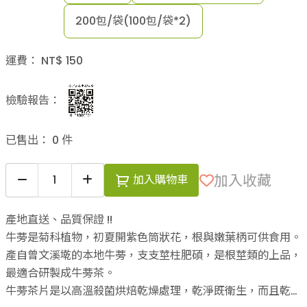
200包/袋(100包/袋*2)
運費：
NT$
150
檢驗報告：
已售出：
0
件
加入收藏
加入購物車
產地直送、品質保證 !!
牛蒡是菊科植物，初夏開紫色筒狀花，根與嫩葉柄可供食用。
產自曾文溪墘的本地牛蒡，支支莖柱肥碩，是根莖類的上品，
最適合研製成牛蒡茶。
牛蒡茶片是以高溫殺菌烘焙乾燥處理，乾淨既衛生，而且乾度