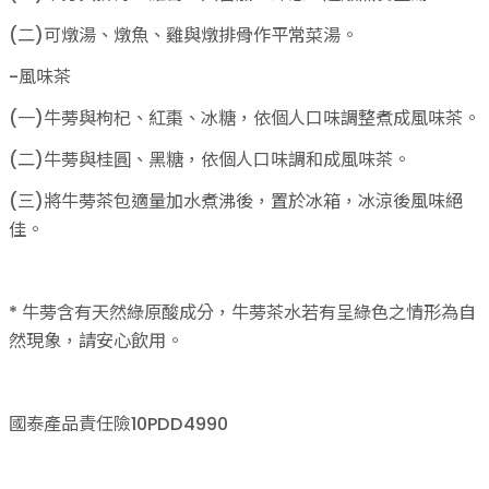
(二)可燉湯、燉魚、雞與燉排骨作平常菜湯。
-風味茶
(一)牛蒡與枸杞、紅棗、冰糖，依個人口味調整煮成風味茶。
(二)牛蒡與桂圓、黑糖，依個人口味調和成風味茶。
(三)將牛蒡茶包適量加水煮沸後，置於冰箱，冰涼後風味絕
佳。
* 牛蒡含有天然綠原酸成分，牛蒡茶水若有呈綠色之情形為自
然現象，請安心飲用。
國泰產品責任險10PDD4990