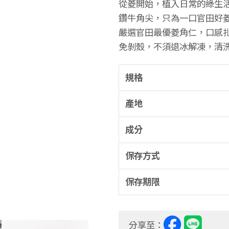
從菱開始，植入日常的綠生
鑽牛角尖，只為一口官田好
嚴選官田最優菱角仁，口感
免剝殼，不須退冰解凍，清
規格
產地
成分
保存方式
保存期限
分享至：