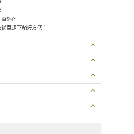
活
菱
扎實綿密
洗後直接下鍋好方便！