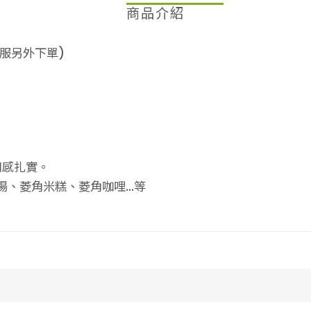
商品介紹
客服另外下單)
。
口感扎實。
、菱角米糕、菱角咖哩...等