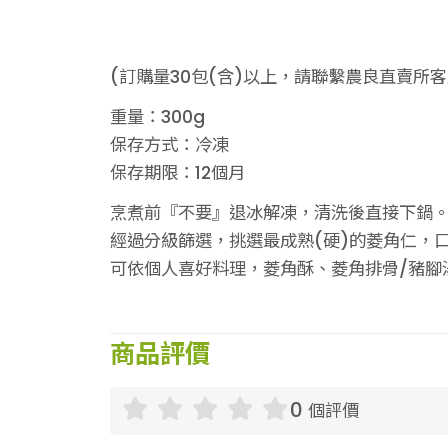
(訂購量30包(含)以上，請聯繫農良直賣所
重量：300g
保存方式：冷凍
保存期限：12個月
烹煮前『不要』退冰解凍，清洗後直接下鍋
經過分級篩選，挑選最成熟(硬)的菱角仁，
可依個人喜好料理，菱角酥、菱角排骨/豬腳湯
商品評價
0
個評價