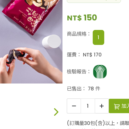
150
NT$
商品規格：
1
運費：
NT$
170
檢驗報告：
已售出：
78
件
加
(訂購量30包(含)以上，請