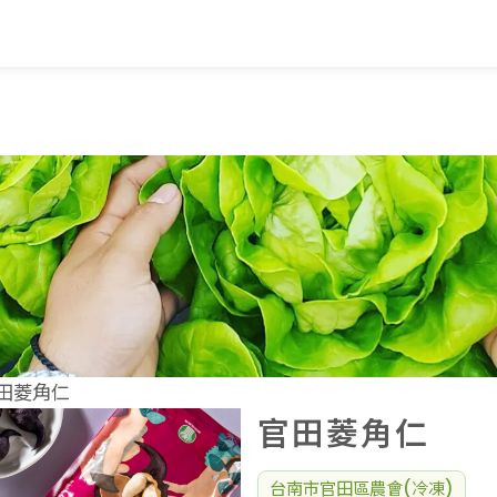
覽
蔬果知識+
常見問題
家
蔬果文化
業
美味食譜
田菱角仁
官田菱角仁
台南市官田區農會(冷凍)