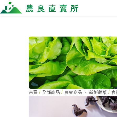
全部商品
最新消息
商家一
全部商品
全部商
當季優質水果專區
農企
鳳梨專區
小農
柚子專區
農會
禮盒專區
新鮮蔬菜
米、雜糧
麵食、米粉
油、醬油
首頁
全部商品
農會商品
、
新鮮蔬菜
官
調味、醬料
加工食品
果乾、點心