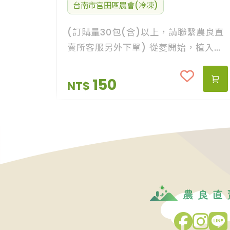
台南市官田區農會(冷凍)
(訂購量30包(含)以上，請聯繫農良直
賣所客服另外下單) 從菱開始，植入日
常的綠生活 鑽牛角尖，只為一口官田好
菱 嚴選官田最優菱角仁，口感扎實綿密
150
NT$
免剝殼，不須退冰解凍，清洗後直接下
鍋好方便！