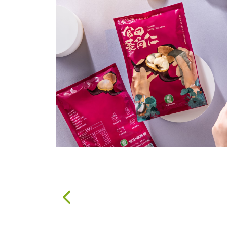
果醬、蜂蜜
台灣茶
咖啡
花果茶飲
加工飲品
花卉
加工生活用品
原民特區
農會商品
大量採購優惠專區
農業策略聯盟 送禮
專區
優質水果