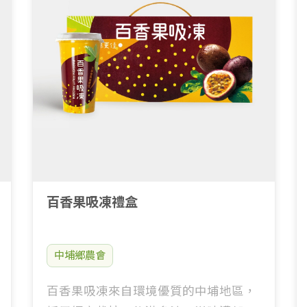
百香果吸凍禮盒
中埔鄉農會
百香果吸凍來自環境優質的中埔地區，