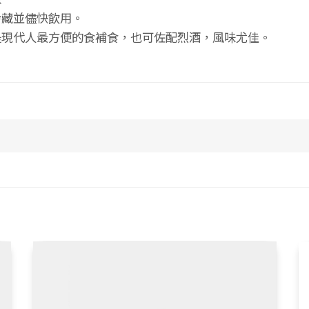
冷藏並儘快飲用。
是現代人最方便的食補食，也可佐配烈酒，風味尤佳。