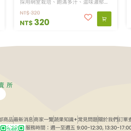
採用網室栽培、飽滿多汁、滋味濃郁的
百香果，天然美味讓您吃的滿足又安
NT$
320
心，禮盒送禮大方、美觀兩相宜。
320
NT$
部商品
最新消息
商家一覽
蔬果知識+
常見問題
關於我們
訂單
服務時間：週一至週五 9:00-12:30, 13:30-17:0