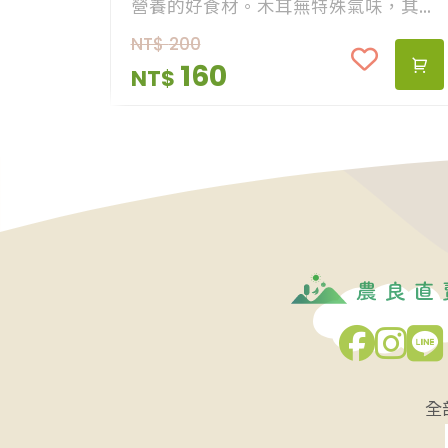
營養的好食材。木耳無特殊氣味，其營
養提供人體所需。乾木耳泡於水中即可
NT$
200
恢復彈性，可配合各式菜餚料理方式，
160
NT$
道道均是佳餚！
全