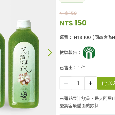
NT$ 150
150
NT$
運費：
NT$
100
(同商家滿N
檢驗報告：
已售出：
1
件
加
石蓮花果汁飲品，是大阿里
慶宴客最體面的飲料