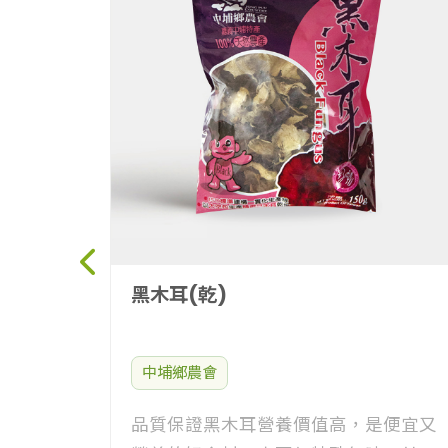
黑木耳(乾)
中埔鄉農會
品質保證黑木耳營養價值高，是便宜又