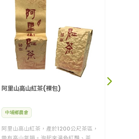
中埔鄉
202
山農會
202
NT$
1,
軍、特
NT$
等高品
阿里山高山紅茶(裸包)
中埔鄉農會
阿里山高山紅茶，產於1200公尺茶區，
帶有高山氣韻。泡起來湯色紅豔、茶韻