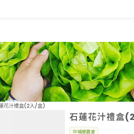
覽
蔬果知識+
常見問題
家
蔬果文化
業
美味食譜
蓮花汁禮盒(2入/盒)
石蓮花汁禮盒(2
中埔鄉農會