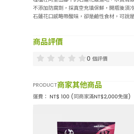
不添加防腐劑，採真空充填保鮮，開瓶後須
石蓮花口感略帶酸味，卻是鹼性食材，可說
商品評價
0
個評價
商家其他商品
PRODUCT
運費：
NT$
100
(同商家滿NT$
2,000
免運)