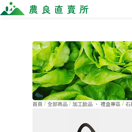
全部商品
最新消息
商家一
全部商品
全部商
當季優質水果專區
農企
鳳梨專區
小農
柚子專區
農會
禮盒專區
新鮮蔬菜
米、雜糧
麵食、米粉
油、醬油
首頁
全部商品
加工飲品
、
禮盒專區
石
調味、醬料
加工食品
果乾、點心