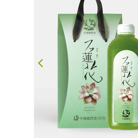
果醬、蜂蜜
台灣茶
咖啡
花果茶飲
加工飲品
花卉
加工生活用品
原民特區
農會商品
大量採購優惠專區
農業策略聯盟 送禮
專區
優質水果