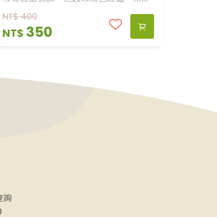
高雅，其甘醇味道、醇厚度非平地紅茶
NT$
400
可比，很值得您品嚐喔！
350
NT$
查詢
0