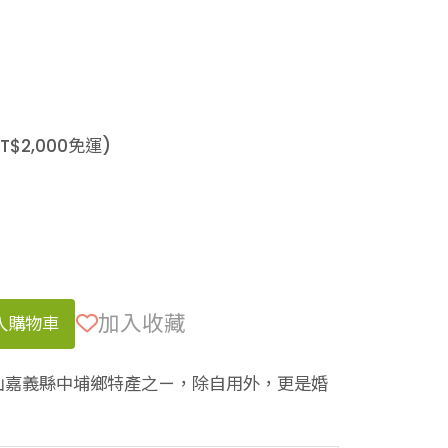
T$
2,000
免運)
加入收藏
入購物車
山嘉義縣中埔鄉特產之ㄧ，除自用外，更是婚