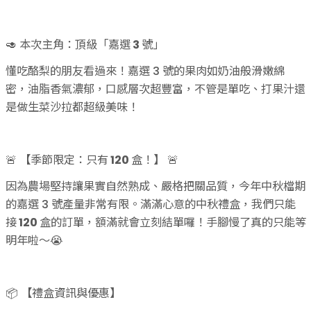
🥑 本次主角：頂級「嘉選
3
號」
懂吃酪梨的朋友看過來！嘉選 3 號的果肉如奶油般滑嫩綿
密，油脂香氣濃郁，口感層次超豐富，不管是單吃、打果汁還
是做生菜沙拉都超級美味！
🚨 【季節限定：只有
120
盒！】 🚨
因為農場堅持讓果實自然熟成、嚴格把關品質，今年中秋檔期
的嘉選 3 號產量非常有限。滿滿心意的中秋禮盒，我們只能
接
120
盒的訂單，額滿就會立刻結單囉！手腳慢了真的只能等
明年啦～😭
📦 【禮盒資訊與優惠】