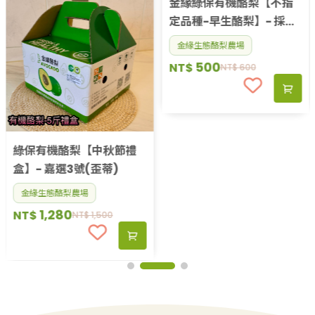
金緣綠保有機酪梨【不指
定品種-早生酪梨】- 採收
供貨中！
金緣生態酪梨農場
500
NT$
NT$
600
綠保有機酪梨【中秋節禮
盒】- 嘉選3號(歪蒂)
金緣生態酪梨農場
1,280
NT$
NT$
1,500