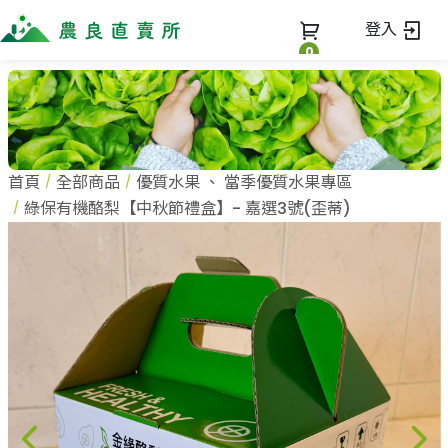
登入
0
全部商品
最新消息
全部商品
首頁
全部商品
優質水果
、
當季優質水果專區
當季優質水果專區
商家一覽
綠保有機酪梨【中秋節禮盒】- 嘉選3號(歪蒂)
鳳梨專區
柚子專區
蔬果知識+
全部商家
禮盒專區
農企業
常見問題
蔬果文化
新鮮蔬菜
小農
美味食譜
米、雜糧
農會
關於我們
麵食、米粉
訂單查詢
油、醬油
關於我們
調味、醬料
加入我們
登入
加工食品