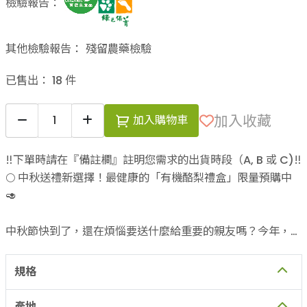
檢驗報告：
其他檢驗報告：
殘留農藥檢驗
已售出：
18
件
加入收藏
加入購物車
‼️下單時請在『備註欄』註明您需求的出貨時段（A, B 或 C)‼️
🌕 中秋送禮新選擇！最健康的「有機酪梨禮盒」限量預購中
🥑
中秋節快到了，還在煩惱要送什麼給重要的親友嗎？今年，來
點不一樣的健康好禮吧！🎁
規格
產地