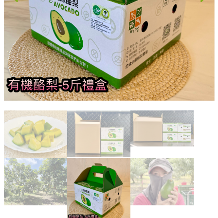
果乾、點心
果醬、蜂蜜
台灣茶
咖啡
花果茶飲
加工飲品
花卉
加工生活用品
原民特區
農會商品
大量採購優惠專區
農業策略聯盟 送禮專區
優質水果