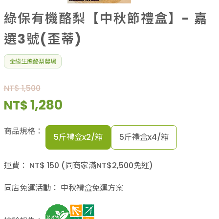
綠保有機酪梨【中秋節禮盒】- 嘉
選3號(歪蒂)
金緣生態酪梨農場
NT$ 1,500
1,280
NT$
商品規格：
5斤禮盒x2/箱
5斤禮盒x4/箱
運費：
NT$
150
(同商家滿NT$
2,500
免運)
同店免運活動：
中秋禮盒免運方案