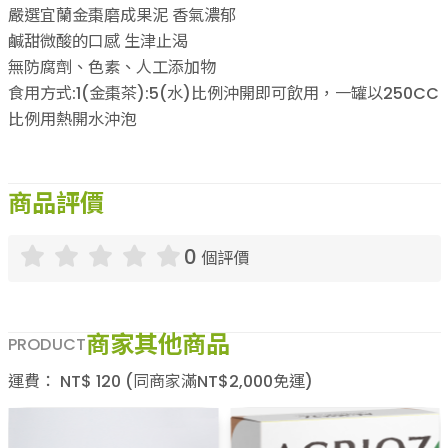
嚴選宜蘭金棗磨成果泥 香氣濃郁
鹹甜微酸的口感 生津止渴
無防腐劑、色素、人工添加物
食用方式:1(金棗茶):5(水)比例沖開即可飲用，一罐以250CC
比例用熱開水沖泡
商品評價
0
個評價
商家其他商品
PRODUCT
運費：
NT$
120
(同商家滿NT$
2,000
免運)