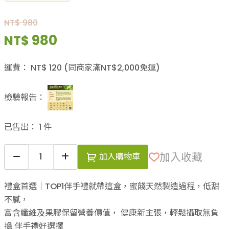
NT$ 980
980
NT$
運費：
NT$
120
(同商家滿NT$
2,000
免運)
檢驗報告：
已售出：
1
件
加入收藏
加入購物車
禮盒首選｜TOP1伴手禮就帶這盒，蜜餞天然製造過程，低甜
不膩，
富含纖維及果膠保留營養價值， 健康新主張，輕鬆攝取無負
擔 伴手禮好選擇