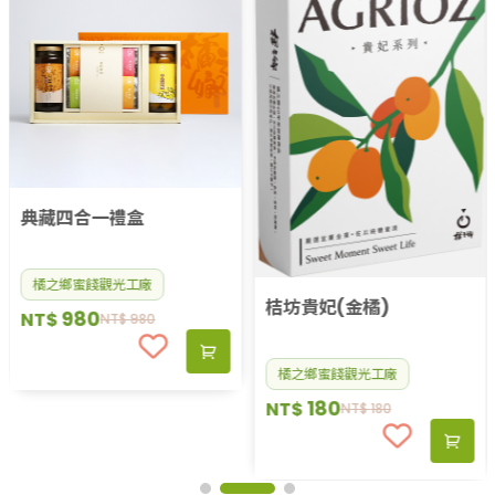
典藏四合一禮盒
橘之鄉蜜餞觀光工廠
桔坊貴妃(金橘)
980
NT$
NT$
980
橘之鄉蜜餞觀光工廠
180
NT$
NT$
180