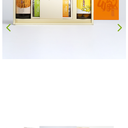
果乾、點心
果醬、蜂蜜
台灣茶
咖啡
花果茶飲
加工飲品
花卉
加工生活用品
原民特區
農會商品
大量採購優惠專區
農業策略聯盟 送禮專區
優質水果