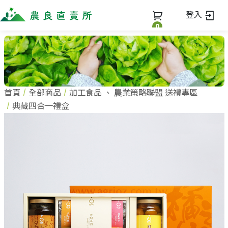
登入
0
全部商品
最新消息
全部商品
首頁
全部商品
加工食品
、
農業策略聯盟 送禮專區
當季優質水果專區
商家一覽
典藏四合一禮盒
鳳梨專區
柚子專區
蔬果知識+
全部商家
禮盒專區
農企業
常見問題
蔬果文化
新鮮蔬菜
小農
美味食譜
米、雜糧
農會
關於我們
麵食、米粉
訂單查詢
油、醬油
關於我們
調味、醬料
加入我們
登入
加工食品