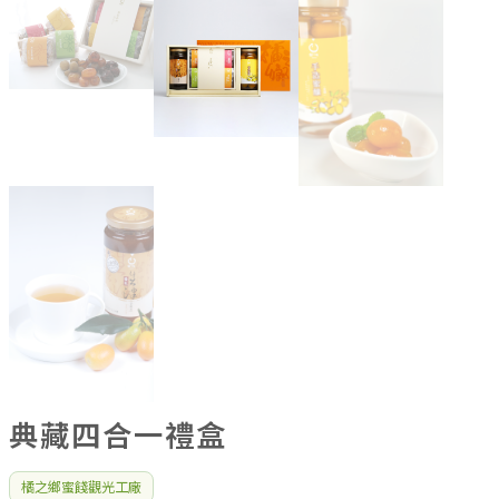
典藏四合一禮盒
橘之鄉蜜餞觀光工廠