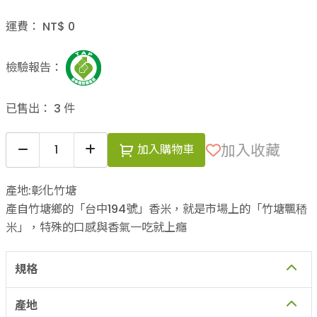
運費：
NT$
0
檢驗報告：
已售出：
3
件
加入收藏
加入購物車
產地:彰化竹塘
產自竹塘鄉的「台中194號」香米，就是市場上的「竹塘飄䅨
米」，特殊的口感與香氣一吃就上癮
規格
產地