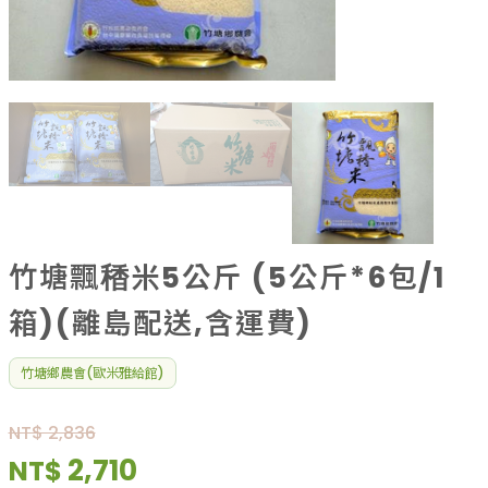
果乾、點心
果醬、蜂蜜
台灣茶
咖啡
花果茶飲
加工飲品
花卉
加工生活用品
原民特區
農會商品
竹塘飄䅨米5公斤 (5公斤*6包/1
大量採購優惠專區
箱)(離島配送,含運費)
農業策略聯盟 送禮專區
優質水果
竹塘鄉農會(歐米雅給館)
NT$ 2,836
2,710
NT$