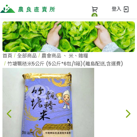
登入
0
全部商品
最新消息
全部商品
首頁
全部商品
農會商品
、
米、雜糧
當季優質水果專區
商家一覽
竹塘飄䅨米5公斤 (5公斤*6包/1箱)(離島配送,含運費)
鳳梨專區
柚子專區
蔬果知識+
全部商家
禮盒專區
農企業
常見問題
蔬果文化
新鮮蔬菜
小農
美味食譜
米、雜糧
農會
關於我們
麵食、米粉
訂單查詢
油、醬油
關於我們
調味、醬料
加入我們
登入
加工食品