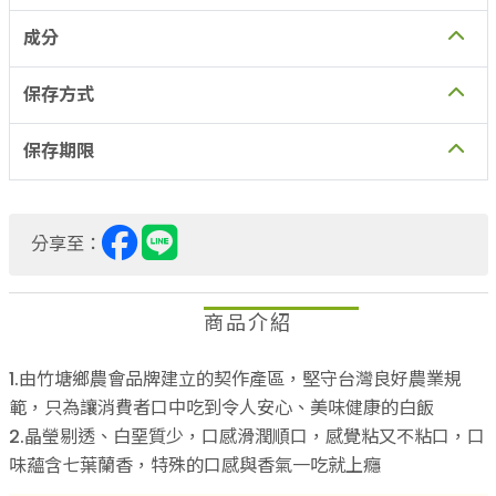
成分
保存方式
保存期限
分享至：
商品介紹
1.由竹塘鄉農會品牌建立的契作產區，堅守台灣良好農業規
範，只為讓消費者口中吃到令人安心、美味健康的白飯
2.晶瑩剔透、白堊質少，口感滑潤順口，感覺粘又不粘口，口
味蘊含七葉蘭香，特殊的口感與香氣一吃就上癮