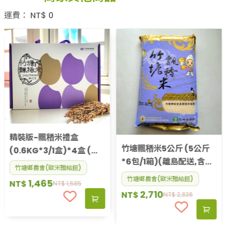
運費：
NT$
0
精裝版-飄䅨米禮盒
竹塘飄䅨米5公斤 (5公斤
(0.6KG*3/1盒)*4盒 (限
*6包/1箱)(離島配送,含運
本島配送,含運費)
竹塘鄉農會(歐米雅給館)
費)
竹塘鄉農會(歐米雅給館)
1,465
NT$
NT$
1,585
2,710
NT$
NT$
2,836