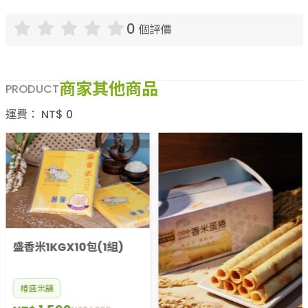
0
個評價
商家其他商品
PRODUCT
運費：
NT$
0
盛香米1KGX10包(1組)
椿盛米舖