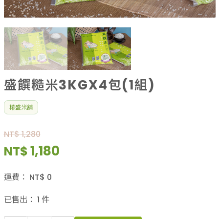
果乾、點心
果醬、蜂蜜
台灣茶
咖啡
花果茶飲
加工飲品
花卉
盛饌糙米3KGX4包(1組)
加工生活用品
原民特區
椿盛米舖
農會商品
大量採購優惠專區
NT$ 1,280
農業策略聯盟 送禮專區
1,180
NT$
優質水果
運費：
NT$
0
已售出：
1
件