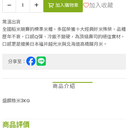
加入收藏
加入購物車
常溫出貨
全國稻米競賽的標準米種，多屆榮獲十大經典好米殊榮，品種
歷年不衰，口感Q彈、冷飯不變硬，為頂級壽司的絕佳實材，
口感更是媲美日本福井越光米與北海道高橋朦月米。
分享至：
商品介紹
盛饌糙米3KG
商品評價