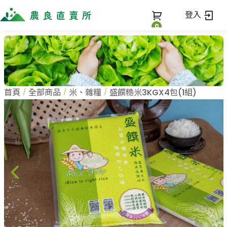
登入
0
全部商品
最新消息
全部商品
首頁
全部商品
米、雜糧
盛饌糙米3KGX4包(1組)
當季優質水果專區
商家一覽
鳳梨專區
柚子專區
蔬果知識+
全部商家
禮盒專區
農企業
常見問題
蔬果文化
新鮮蔬菜
小農
美味食譜
米、雜糧
農會
關於我們
麵食、米粉
訂單查詢
油、醬油
關於我們
調味、醬料
加入我們
登入
加工食品