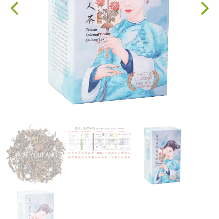
果乾、點心
果醬、蜂蜜
台灣茶
咖啡
花果茶飲
加工飲品
花卉
加工生活用品
原民特區
農會商品
大量採購優惠專區
農業策略聯盟 送禮專區
優質水果