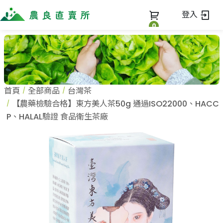
登入
0
全部商品
最新消息
全部商品
首頁
全部商品
台灣茶
當季優質水果專區
商家一覽
【農藥檢驗合格】東方美人茶50g 通過ISO22000、HACC
鳳梨專區
P、HALAL驗證 食品衛生茶廠
柚子專區
蔬果知識+
全部商家
禮盒專區
農企業
常見問題
蔬果文化
新鮮蔬菜
小農
美味食譜
米、雜糧
農會
關於我們
麵食、米粉
訂單查詢
油、醬油
關於我們
調味、醬料
加入我們
登入
加工食品