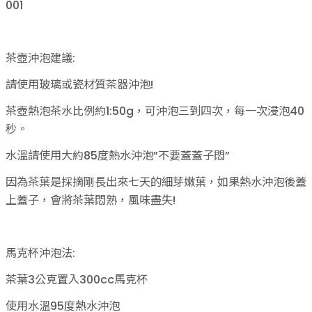
001
茶壺沖泡建議:
請使用玻璃或瓷材質茶器沖泡!
茶壺熱泡茶水比例約1:50g，可沖泡三到四次，每一次浸泡40
秒。
水溫請使用大約85度熱水沖泡”不要蓋蓋子悶”
因為茶葉是採摘剛長出來七天的細芽嫩葉，如果熱水沖泡後蓋
上蓋子，會將茶葉悶熟，風味盡失!
馬克杯沖泡法:
茶葉3公克置入300cc馬克杯
使用水溫95度熱水沖泡