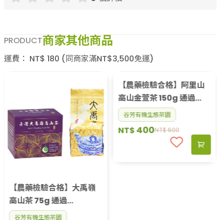
商家其他商品
PRODUCT
運費：
NT$
180
(同商家滿NT$
3,500
免運)
【農藥檢驗合格】大禹嶺
【農藥檢驗合格】阿里山
高山茶 75g 通過
高山金萱茶 150g 通過
ISO22000、HACCP、
ISO22000、HACCP、
谷芳有機生態茶園
谷芳有機生態茶園