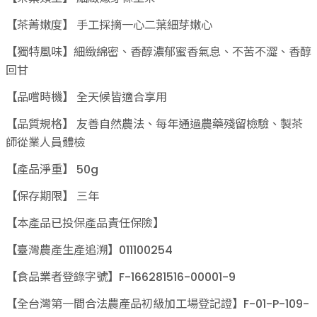
【茶菁嫩度】 手工採摘一心二葉細芽嫩心
【獨特風味】細緻綿密、香醇濃郁蜜香氣息、不苦不澀、香醇
回甘
【品嚐時機】 全天候皆適合享用
【品質規格】 友善自然農法、每年通過農藥殘留檢驗、製茶
師從業人員體檢
【產品淨重】 50g
【保存期限】 三年
【本產品已投保產品責任保險】
【臺灣農產生產追溯】011100254
【食品業者登錄字號】F-166281516-00001-9
【全台灣第一間合法農產品初級加工場登記證】F-01-P-109-