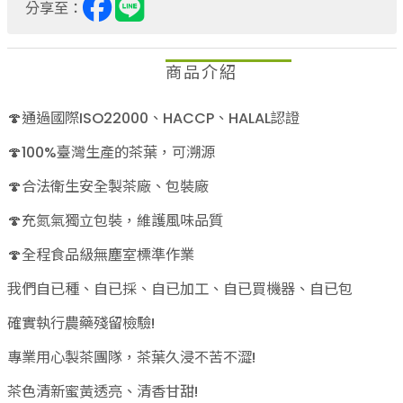
分享至：
商品介紹
🍄通過國際ISO22000、HACCP、HALAL認證
🍄100%臺灣生產的茶葉，可溯源
🍄合法衛生安全製茶廠、包裝廠
🍄充氮氣獨立包裝，維護風味品質
🍄全程食品級無塵室標準作業
我們自已種、自已採、自已加工、自已買機器、自已包
確實執行農藥殘留檢驗!
專業用心製茶團隊，茶葉久浸不苦不澀!
茶色清新蜜黃透亮、清香甘甜!