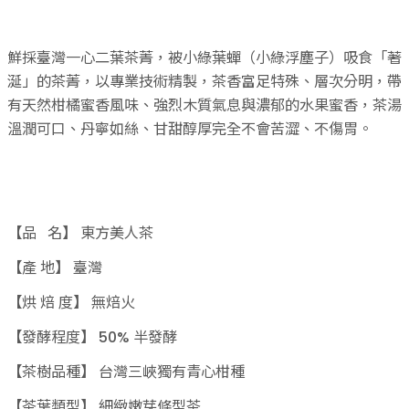
鮮採臺灣一心二葉茶菁，被小綠葉蟬（小綠浮塵子）吸食「著
涎」的茶菁，以專業技術精製，茶香富足特殊、層次分明，帶
有天然柑橘蜜香風味、強烈木質氣息與濃郁的水果蜜香，茶湯
溫潤可口、丹寧如絲、甘甜醇厚完全不會苦澀、不傷胃。
【品 名】 東方美人茶
【產 地】 臺灣
【烘 焙 度】 無焙火
【發酵程度】 50% 半發酵
【茶樹品種】 台灣三峽獨有青心柑種
【茶葉類型】 細緻嫩芽條型茶