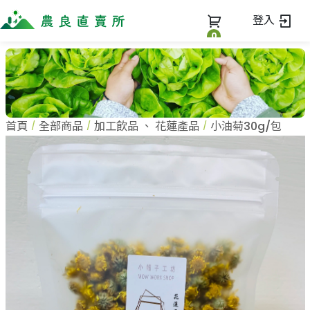
登入
0
全部商品
最新消息
全部商品
首頁
全部商品
加工飲品
、
花蓮產品
小油菊30g/包
當季優質水果專區
商家一覽
鳳梨專區
柚子專區
蔬果知識+
全部商家
禮盒專區
農企業
常見問題
蔬果文化
新鮮蔬菜
小農
美味食譜
米、雜糧
農會
關於我們
麵食、米粉
訂單查詢
油、醬油
關於我們
調味、醬料
加入我們
登入
加工食品