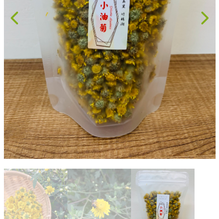
果乾、點心
果醬、蜂蜜
台灣茶
咖啡
花果茶飲
加工飲品
花卉
加工生活用品
原民特區
農會商品
大量採購優惠專區
農業策略聯盟 送禮專區
優質水果