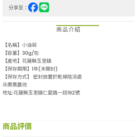
分享至：
商品介紹
【名稱】小油菊
【容量】30g/包
【產地】花蓮縣玉里鎮
【保存期限】1年(未開封)
【保存方式】 密封放置於乾燥陰涼處
朵栗栗農坊
地址:花蓮縣玉里鎮仁愛路一段192號
商品評價