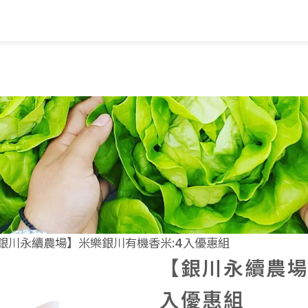
覽
蔬果知識+
常見問題
家
蔬果文化
業
美味食譜
銀川永續農場】米樂銀川有機香米:4入優惠組
【銀川永續農場
入優惠組