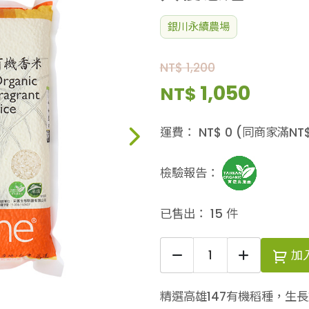
銀川永續農場
NT$ 1,200
1,050
NT$
運費：
NT$
0
(同商家滿NT
檢驗報告：
已售出：
15
件
加
精選高雄147有機稻種，生