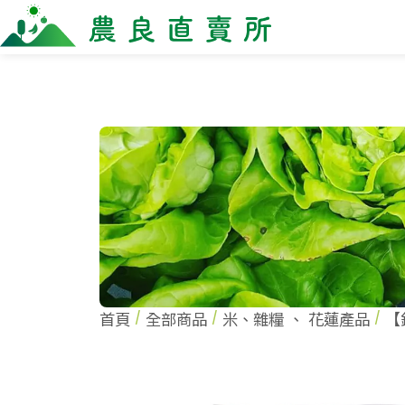
全部商品
最新消息
商家一
全部商品
全部商
當季優質水果專區
農企
鳳梨專區
小農
柚子專區
農會
禮盒專區
新鮮蔬菜
米、雜糧
麵食、米粉
油、醬油
首頁
全部商品
米、雜糧
、
花蓮產品
【
調味、醬料
加工食品
果乾、點心