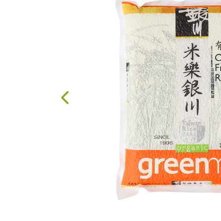
果醬、蜂蜜
台灣茶
咖啡
花果茶飲
加工飲品
花卉
加工生活用品
原民特區
農會商品
大量採購優惠專區
農業策略聯盟 送禮
專區
優質水果