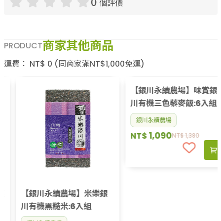
0
個評價
商家其他商品
PRODUCT
運費：
NT$
0
(同商家滿NT$
1,000
免運)
【銀川永續農場】米樂銀
【銀川永續農場】味賞銀
川有機黑糙米:6入組
川有機三色藜麥飯:6入組