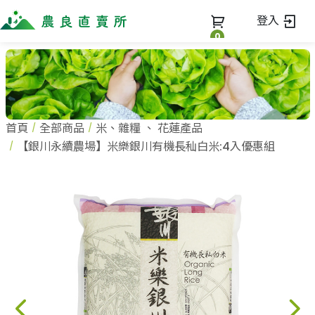
登入
0
全部商品
最新消息
全部商品
首頁
全部商品
米、雜糧
、
花蓮產品
當季優質水果專區
商家一覽
【銀川永續農場】米樂銀川有機長秈白米:4入優惠組
鳳梨專區
柚子專區
蔬果知識+
全部商家
禮盒專區
農企業
常見問題
蔬果文化
新鮮蔬菜
小農
美味食譜
米、雜糧
農會
關於我們
麵食、米粉
訂單查詢
油、醬油
關於我們
調味、醬料
加入我們
登入
加工食品