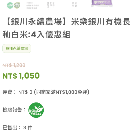
【銀川永續農場】米樂銀川有機長
秈白米:4入優惠組
銀川永續農場
NT$ 1,200
1,050
NT$
運費：
NT$
0
(同商家滿NT$
1,000
免運)
檢驗報告：
已售出：
3
件