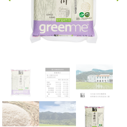
果乾、點心
果醬、蜂蜜
台灣茶
咖啡
花果茶飲
加工飲品
花卉
加工生活用品
原民特區
農會商品
大量採購優惠專區
農業策略聯盟 送禮專區
優質水果