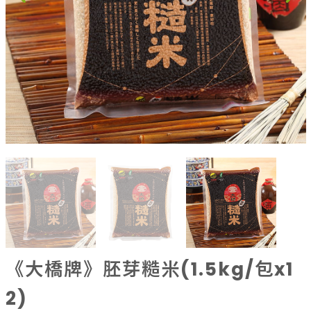
果乾、點心
果醬、蜂蜜
台灣茶
咖啡
花果茶飲
加工飲品
花卉
加工生活用品
原民特區
農會商品
大量採購優惠專區
農業策略聯盟 送禮專區
優質水果
《大橋牌》胚芽糙米(1.5kg/包x1
2)