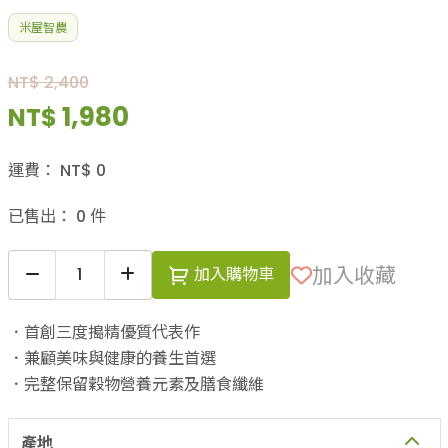
米屋智農
NT$ 2,400
1,980
NT$
運費：
NT$
0
已售出：
0
件
加入收藏
加入購物車
．首創三度搗精優質代表作
．兼顧美味與健康的養生首選
．完整保留穀物營養元素及膳食纖維
產地