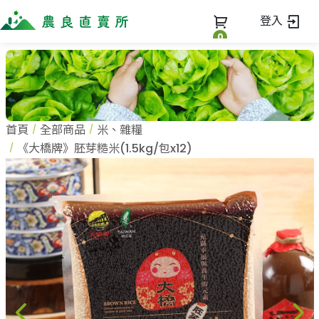
登入
0
全部商品
最新消息
全部商品
首頁
全部商品
米、雜糧
當季優質水果專區
商家一覽
《大橋牌》胚芽糙米(1.5kg/包x12)
鳳梨專區
柚子專區
蔬果知識+
全部商家
禮盒專區
農企業
常見問題
蔬果文化
新鮮蔬菜
小農
美味食譜
米、雜糧
農會
關於我們
麵食、米粉
訂單查詢
油、醬油
關於我們
調味、醬料
加入我們
登入
加工食品