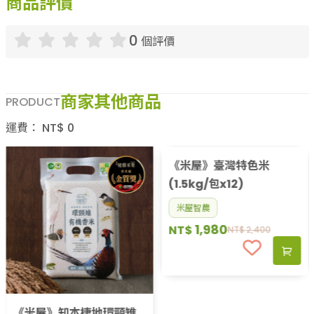
商品評價
0
個評價
商家其他商品
PRODUCT
運費：
NT$
0
《米屋》臺灣特色米
(1.5kg/包x12)
米屋智農
1,980
NT$
NT$
2,400
《米屋》知本棲地環頸雉