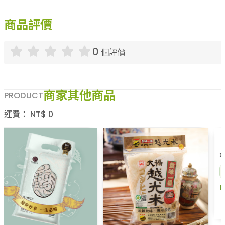
商品評價
0
個評價
商家其他商品
PRODUCT
運費：
NT$
0
《米屋》馥米(1kg/包
x10)
米屋智農
1,500
NT$
NT$
1,800