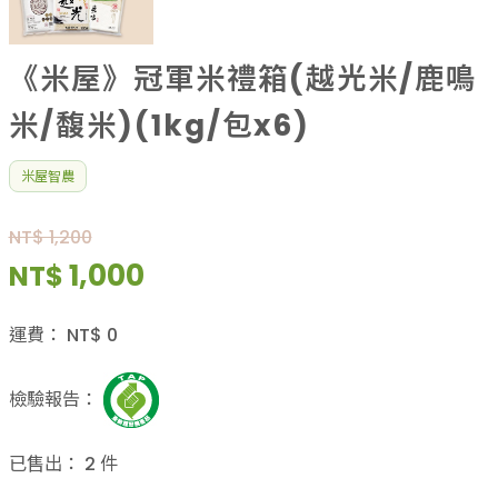
《米屋》冠軍米禮箱(越光米/鹿鳴
米/馥米)(1kg/包x6)
米屋智農
NT$ 1,200
1,000
NT$
運費：
NT$
0
檢驗報告：
已售出：
2
件