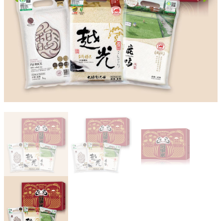
果乾、點心
果醬、蜂蜜
台灣茶
咖啡
花果茶飲
加工飲品
花卉
加工生活用品
原民特區
農會商品
大量採購優惠專區
農業策略聯盟 送禮專區
優質水果