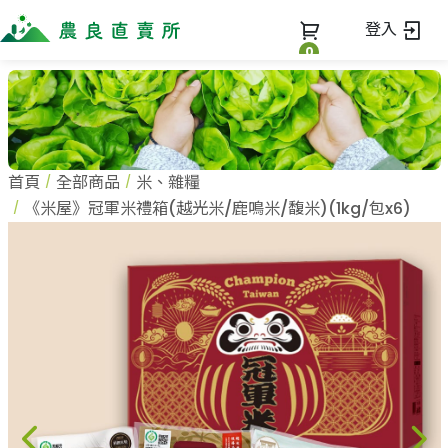
登入
0
全部商品
最新消息
全部商品
首頁
全部商品
米、雜糧
當季優質水果專區
商家一覽
《米屋》冠軍米禮箱(越光米/鹿鳴米/馥米)(1kg/包x6)
鳳梨專區
柚子專區
蔬果知識+
全部商家
禮盒專區
農企業
常見問題
蔬果文化
新鮮蔬菜
小農
美味食譜
米、雜糧
農會
關於我們
麵食、米粉
訂單查詢
油、醬油
關於我們
調味、醬料
加入我們
登入
加工食品