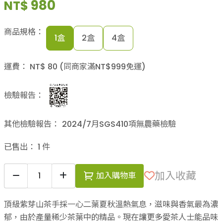
980
NT$
商品規格：
1盒
2盒
4盒
運費：
NT$
80
(同商家滿NT$
999
免運)
檢驗報告：
其他檢驗報告：
2024/7月SGS410項無農藥檢驗
已售出：
1
件
加入收藏
加入購物車
頂級紫芽山茶手採一心二葉夏秋溫熱氣息，滋味與香氣最為濃
郁，由於產量稀少茶葉中的精品。現在讓更多愛茶人士能品味