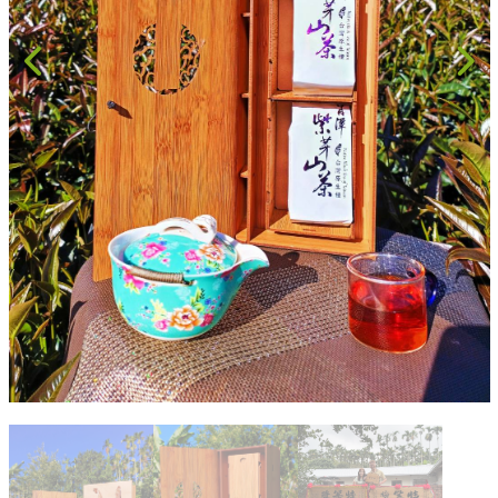
果乾、點心
果醬、蜂蜜
台灣茶
咖啡
花果茶飲
加工飲品
花卉
加工生活用品
原民特區
農會商品
大量採購優惠專區
農業策略聯盟 送禮專區
優質水果