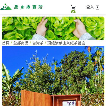
登入
0
全部商品
最新消息
全部商品
首頁
全部商品
台灣茶
頂級紫芽山茶紅茶禮盒
當季優質水果專區
商家一覽
鳳梨專區
柚子專區
蔬果知識+
全部商家
禮盒專區
農企業
常見問題
蔬果文化
新鮮蔬菜
小農
美味食譜
米、雜糧
農會
關於我們
麵食、米粉
訂單查詢
油、醬油
關於我們
調味、醬料
加入我們
登入
加工食品