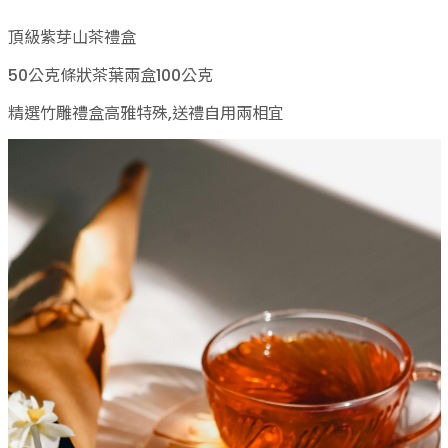
頂級紫芽山茶禮盒
50公克條狀茶葉兩盒100公克
精選竹雕禮盒高雅特殊,送禮自用兩相宜