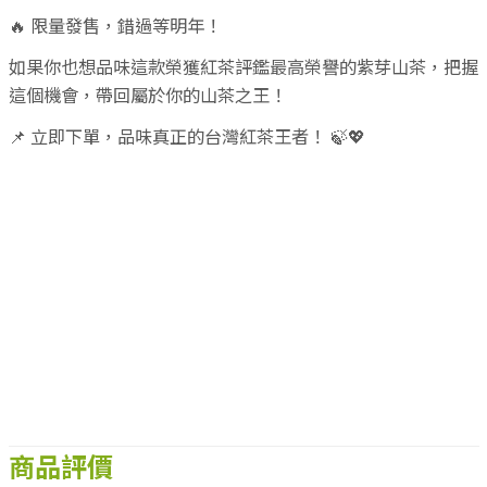
低，更顯珍貴，被譽為「茶中極品」。
🔥 限量發售，錯過等明年！
如果你也想品味這款榮獲紅茶評鑑最高榮譽的紫芽山茶，把握
這個機會，帶回屬於你的山茶之王！
📌 立即下單，品味真正的台灣紅茶王者！ 🍃💖