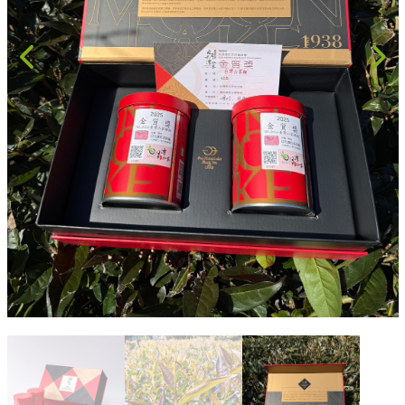
果乾、點心
果醬、蜂蜜
台灣茶
咖啡
花果茶飲
加工飲品
花卉
加工生活用品
原民特區
農會商品
大量採購優惠專區
農業策略聯盟 送禮專區
優質水果