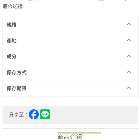
名家設計外盒送禮大方:由評鑑方統一設計外盒,專用提袋,十分
適合送禮
多重封條保證品質:由評鑑方統一包裝,封籤後貼上封條並有編
號標記,保證最佳品質
規格
產地
成分
保存方式
保存期限
分享至：