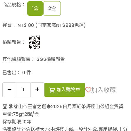
商品規格：
1盒
2盒
運費：
NT$
80
(同商家滿NT$
999
免運)
檢驗報告：
其他檢驗報告：
SGS檢驗報告
已售出：
0
件
加入收藏
加入購物車
🏆 紫芽山茶王者之選♠2025日月潭紅茶評鑑山茶組金質獎
重量:75g*2罐/盒
保存期限:10年