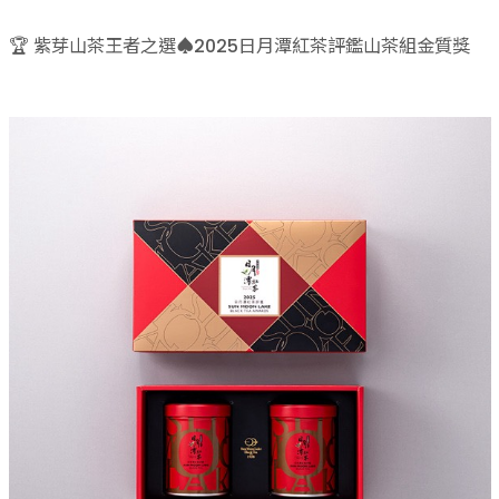
商品介紹
🏆 紫芽山茶王者之選♠2025日月潭紅茶評鑑山茶組金質獎