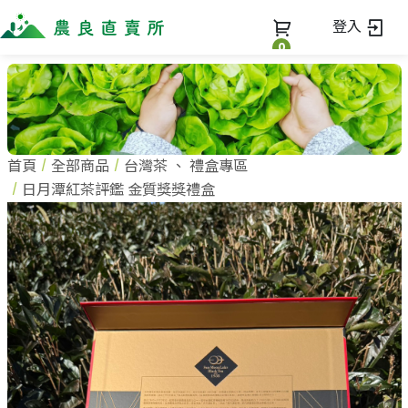
登入
0
全部商品
最新消息
全部商品
首頁
全部商品
台灣茶
、
禮盒專區
當季優質水果專區
商家一覽
日月潭紅茶評鑑 金質獎獎禮盒
鳳梨專區
柚子專區
蔬果知識+
全部商家
禮盒專區
農企業
常見問題
蔬果文化
新鮮蔬菜
小農
美味食譜
米、雜糧
農會
關於我們
麵食、米粉
訂單查詢
油、醬油
關於我們
調味、醬料
加入我們
登入
加工食品