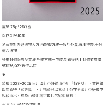
重量:75g*2罐/盒
保存期限:10年
名家設計外盒送禮大方:由評鑑方統一設計外盒,專用提袋,十分
適合送禮
多重封條保證品質:由評鑑方統一包裝,封籤後貼上封條並有編
號標記,保證最佳品質
🍵
榮獲 2023-2025 日月潭紅茶評鑑山茶組「特等獎」，並連續
四年獲得「頭等獎」，紅禧茶莊以紫芽山茶在全國紅茶盛會中
脫穎而出，成為山茶組無可取代的冠軍茶款！