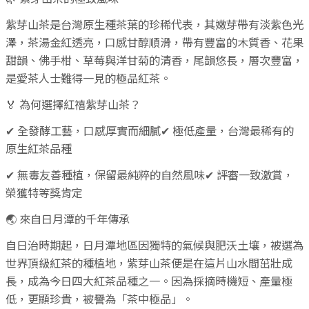
🌿 紫芽山茶的極致風味
紫芽山茶是台灣原生種茶葉的珍稀代表，其嫩芽帶有淡紫色光
澤，茶湯金紅透亮，口感甘醇順滑，帶有豐富的木質香、花果
甜韻、佛手柑、草莓與洋甘菊的清香，尾韻悠長，層次豐富，
是愛茶人士難得一見的極品紅茶。
🏅 為何選擇紅禧紫芽山茶？
✔ 全發酵工藝，口感厚實而細膩✔ 極低產量，台灣最稀有的
原生紅茶品種
✔ 無毒友善種植，保留最純粹的自然風味✔ 評審一致激賞，
榮獲特等獎肯定
🌏 來自日月潭的千年傳承
自日治時期起，日月潭地區因獨特的氣候與肥沃土壤，被選為
世界頂級紅茶的種植地，紫芽山茶便是在這片山水間茁壯成
長，成為今日四大紅茶品種之一。因為採摘時機短、產量極