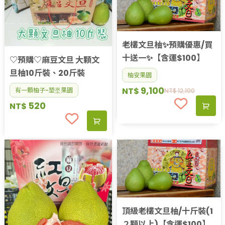
老欉文旦柚✨預購優惠/買
十送一✨【含運$100】
♡預購♡麻豆文旦 大顆文
旦柚10斤裝、20斤裝
柚安果園
9,100
NT$
有一顆柚子-堃埊果園
NT$
12,100
520
NT$
頂級老欉文旦柚/十斤裝(1
２顆以上)【含運$100】