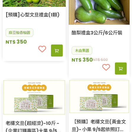
[預購]心型文旦禮盒(1顆)
酪梨禮盒3公斤/6公斤裝
麻豆柚香柚園
350
NT$
木由果園
350
NT$
NT$
500
【預購】老欉文旦(黃金文
老欉文旦(超經濟)-10斤 -
旦)- 小果 9/5起依照訂單
(企業訂購專區)大果 9/5起