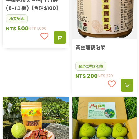
特級老欉文旦柚/十斤裝
(8-1１顆)【含運$100】
柚安果園
800
NT$
NT$
1,000
黃金蓮藕泡菜
藕爸x灃柇永續
200
NT$
NT$
220