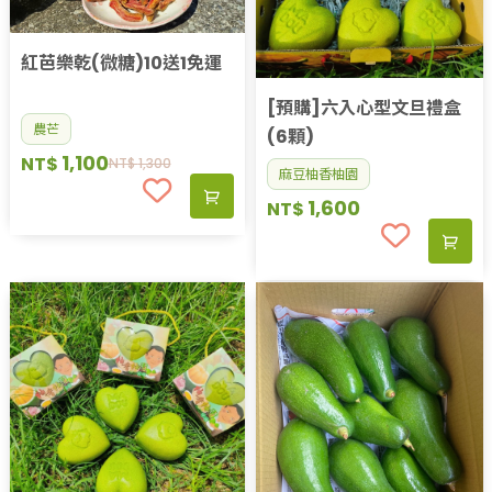
紅芭樂乾(微糖)10送1免運
[預購]六入心型文旦禮盒
農芒
(6顆)
1,100
NT$
NT$
1,300
麻豆柚香柚園
1,600
NT$