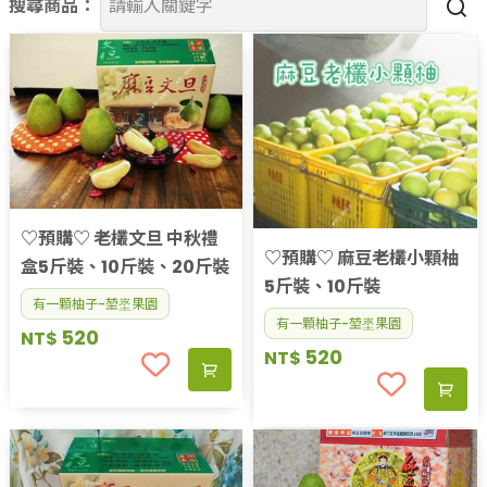
搜尋商品：
果乾、點心
果醬、蜂蜜
台灣茶
咖啡
花果茶飲
加工飲品
花卉
加工生活用品
原民特區
♡預購♡ 老欉文旦 中秋禮
♡預購♡ 麻豆老欉小顆柚
農會商品
盒5斤裝、10斤裝、20斤裝
5斤裝、10斤裝
大量採購優惠專區
有一顆柚子-堃埊果園
農業策略聯盟 送禮專區
有一顆柚子-堃埊果園
520
NT$
優質水果
520
NT$