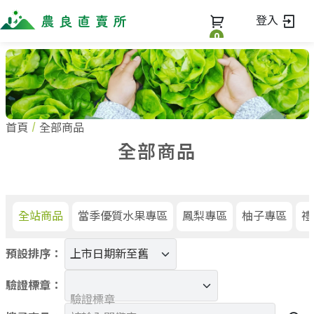
登入
0
全部商品
最新消息
全部商品
首頁
全部商品
當季優質水果專區
商家一覽
全部商品
鳳梨專區
柚子專區
蔬果知識+
全部商家
禮盒專區
農企業
常見問題
蔬果文化
新鮮蔬菜
小農
全站商品
當季優質水果專區
鳳梨專區
柚子專區
禮
美味食譜
米、雜糧
農會
關於我們
麵食、米粉
預設排序：
訂單查詢
油、醬油
關於我們
調味、醬料
驗證標章：
加入我們
登入
驗證標章
加工食品