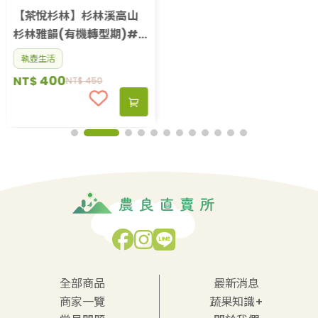
【茶悅杉林】杉林溪高山
杉林雅韻(有機轉型期)#
祁韻紅茶#台茶23號#杉
執壺生活
林溪
400
NT$
NT$
450
全部商品
最新消息
商家一覽
蔬果知識+