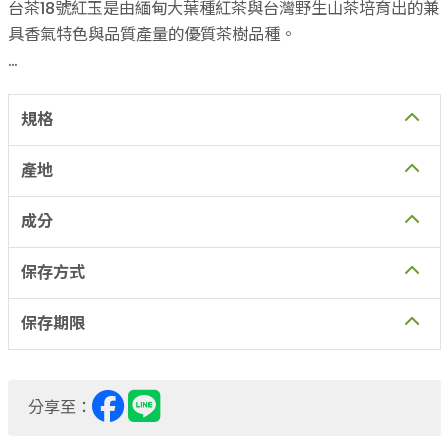
台茶18號紅玉是由緬甸大葉種紅茶與台灣野生山茶培育出的兼
具香氣特色與品質產量的優質茶樹品種。
屬於大葉種茶樹的台茶18號相較於小葉種茶葉含有豐富的茶丹
寧，口感濃郁強烈，茶湯紅亮清透，
規格
因此台茶18又稱「紅玉」，就是像紅寶石一樣。紅玉紅茶除了
產地
與其他種類的紅茶有共同的柑橘類紅茶香氣之外，
成分
還多了天然的肉桂香與薄荷香，這種獨特品種香，被國際茶葉
專家譽為「台灣紅」像紅寶石一樣的閃亮✨
保存方式
保存期限
分享至：