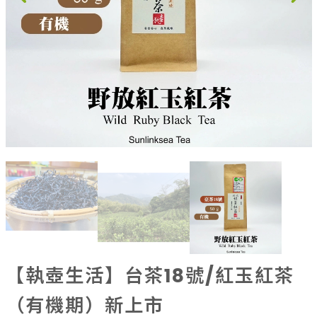
果乾、點心
果醬、蜂蜜
台灣茶
咖啡
花果茶飲
加工飲品
花卉
加工生活用品
原民特區
農會商品
大量採購優惠專區
農業策略聯盟 送禮專區
優質水果
【執壺生活】台茶18號/紅玉紅茶
（有機期）新上市