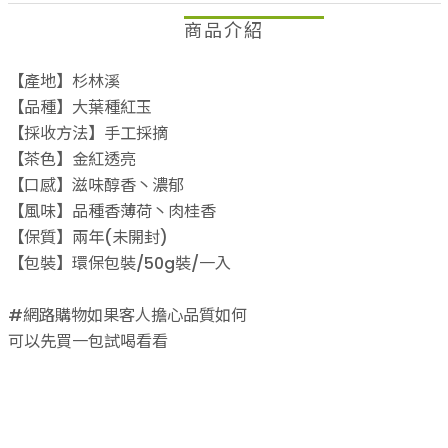
商品介紹
【產地】杉林溪
【品種】大葉種紅玉
【採收方法】手工採摘
【茶色】金紅透亮
【口感】滋味醇香丶濃郁
【風味】品種香薄荷丶肉桂香
【保質】兩年(未開封)
【包裝】環保包裝/50g裝/一入
#網路購物如果客人擔心品質如何
可以先買一包試喝看看