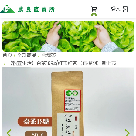
登入
0
全部商品
最新消息
全部商品
首頁
全部商品
台灣茶
當季優質水果專區
商家一覽
【執壺生活】台茶18號/紅玉紅茶（有機期）新上市
鳳梨專區
柚子專區
蔬果知識+
全部商家
禮盒專區
農企業
常見問題
蔬果文化
新鮮蔬菜
小農
美味食譜
米、雜糧
農會
關於我們
麵食、米粉
訂單查詢
油、醬油
關於我們
調味、醬料
加入我們
登入
加工食品