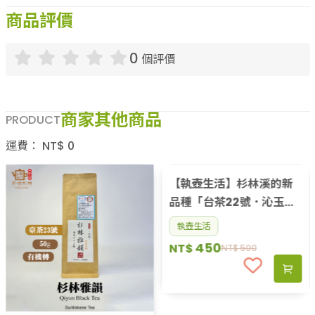
商品評價
0
個評價
商家其他商品
PRODUCT
運費：
NT$
0
【執壺生活】杉林溪的新
品種「台茶22號．沁玉」
2024春茶上市囉！【限量
執壺生活
販售】一定不能錯過的好
450
NT$
NT$
500
滋味（春）