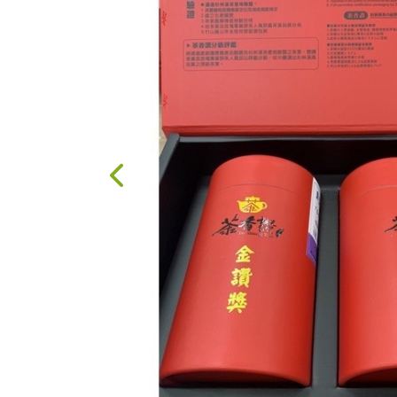
果醬、蜂蜜
台灣茶
咖啡
花果茶飲
加工飲品
花卉
加工生活用品
原民特區
農會商品
大量採購優惠專區
農業策略聯盟 送禮
專區
優質水果