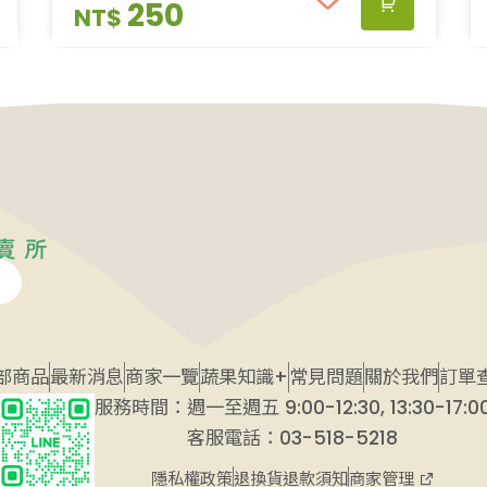
蜜 香及毫香的豐富層次感， 放涼後茶
250
NT$
湯的蜜香更為明顯，此款茶久浸而不
澀，可回沖二至 三次，難得的好茶之
一！ —————————————— 由
於紅茶中的茶多酚氧化產生物能夠促進
人體消化， 經常飲用紅茶對身體非常不
錯，習慣養生的朋友可多喝紅茶。💪🍀
「方便又實用的袋茶是辦公一族的絕佳
好選擇！」 不管是熱泡還是冷飲，或炎
炎夏季來杯冰冰的飲，它都🉑️以 🈵️足你
的味蕾✅✅✅ 喜歡💕不容錯過，今夏就
來杯不一樣吧🍵 👍👍👍🎉🎉🎉 📣📣📣
部商品
最新消息
商家一覽
蔬果知識+
常見問題
關於我們
訂單
[茶悅杉林］系列杉林溪高山⛰️烏龍
服務時間：週一至週五 9:00-12:30, 13:30-17:0
茶， 保證您喝到的每一口茶都是最優質
客服電話：03-518-5218
丶安全的台灣杉林溪高山茶。 ✅安全
商家管理
隱私權政策
退換貨退款須知