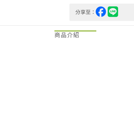
【特等獎】一盒/6000元
分享至：
【頭等獎】一盒/3000元
【金讚獎】一盒/2000元
商品介紹
【優質獎】一盒/1600元
🌱季節:2021春茶
🌱發酵:15%~20%
🌱焙火度:乾燥無焙火
⏰保存期限:2023/07/15
✅重量：一盒/300g/75g四
🍵＃2021杉林溪春茶雙驗
🏆＃特等獎