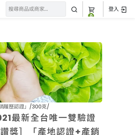
登入
0
關於我們
訂單查詢
關於我們
加入我們
履歷認證」/300克/
021最新全台唯一雙驗證
讚獎］「產地認證+產銷