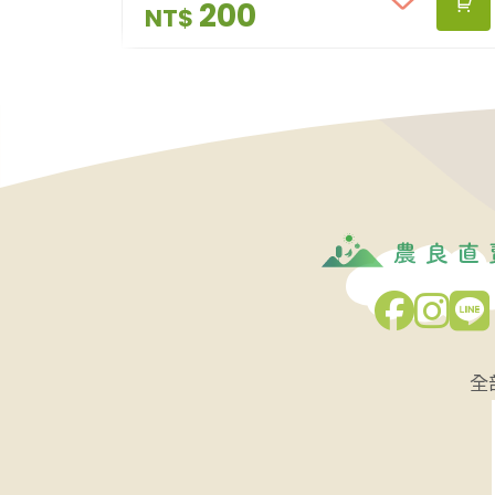
茶，一邊吃著茉莉烏龍雜糧棒，讓充滿
200
NT$
大自然風味的滋味療癒自己🍵 隨手一
包，營養又美味，口齒留香老少咸宜 讓
你一口接著一口停不下來(好吃到爆)
開幕期間限定商品，送禮自用兩相宜！
🎉🎉🎉 溫馨小叮嚀： #收到商品請存
放於陰涼處，避免陽光直射或高溫丶潮
濕的地方。 #開封後請儘快食用，避免
影響到品質及口感 #絕無添加任何防腐
劑 #保存期限：半年 #淨重：100g-
110g
全