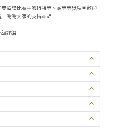
年的雙驗證比賽中獲得特等丶頭等等獎項🌟歡迎
！謝謝大家的支持🙏💕
分級評鑑
池分場前場長)
班~
杉林溪茶產銷履歷驗證