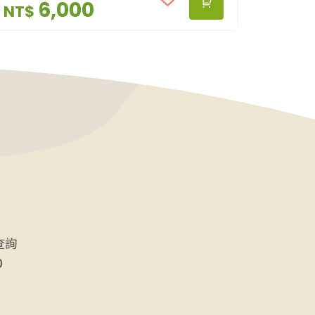
支持🙏💕 #全國唯一杉林溪茶雙驗證分
6,000
NT$
級評鑑 ［主審:］ #郭寬福先生(茶葉
改良場魚池分場前場長) ［主辦單位:］
#竹山鎮公所 #竹山鎮農會 ［執行單
位:］ #竹山鎮特用作物產銷第22班~
［產品規格:］ 🌱認證:杉林溪茶產地標
章/杉林溪茶產銷履歷驗證 🏆等級和價
格: 【特等獎】一盒/6000元 【頭等
獎】一盒/3000元 【金讚獎】一
盒/2000元 【優質獎】一盒/1600元
🌱季節:2021春茶 🌱發酵:15%~20% 🌱
焙火度:乾燥無焙火 ⏰保存期
查詢
限:2023/07/15 ✅重量：一
0
盒/300g/75g四入 🍵＃2021杉林溪
春茶雙驗證分級評鑑 🏆＃特等獎 🎖＃