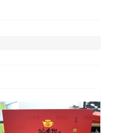
【執壺
包/茶
執壺生