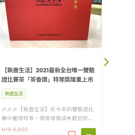
【執壺
包/茶包系列
🌱一抹
林溪高
NT$
花壇含情
的一次
次的相遇一
優雅丶
【執壺生活】2021最新全台唯一雙驗
的瞬間， 多層次的滋味讓人
證比賽茶「茶香讚」特等獎隆重上市
大自然那
烏龍茶
執壺生活
合， 滋味都十分甘甜、清雅，值得愛茶
🎉🎉🎉【執壺生活】在今年的雙驗證比
的您來品
賽中獲得特等丶頭等等獎項🌟歡迎好朋
友們有興趣的可以選購喔！謝謝大家的
NT$
6,500