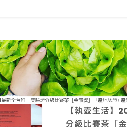
覽
蔬果知識+
常見問題
家
蔬果文化
業
美味食譜
21最新全台唯一雙驗證分級比賽茶［金讚獎］「產地認證+產銷
【執壺生活】2
分級比賽茶［金