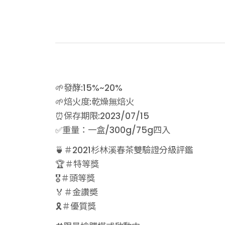
🌱發酵:15%~20%
🌱焙火度:乾燥無焙火
⏰保存期限:2023/07/15
✅重量：一盒/300g/75g四入
🍵＃2021杉林溪春茶雙驗證分級評鑑
🏆＃特等獎
🎖＃頭等獎
🏅＃金讚奬
🎗＃優質獎