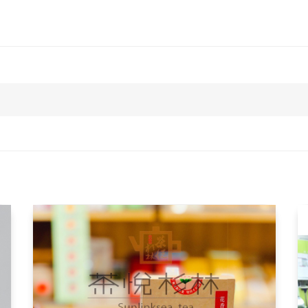
🎖＃頭等獎
🏅＃金讚奬
🎗＃優質獎
#限量搶購模式啟動中