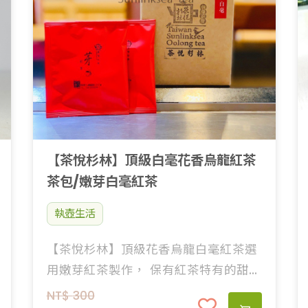
【茶悅杉林】頂級白毫花香烏龍紅茶
茶包/嫩芽白毫紅茶
執壺生活
【茶悅杉林】頂級花香烏龍白毫紅茶選
用嫩芽紅茶製作， 保有紅茶特有的甜味
加上烏龍茶發酵技術讓茶湯呈現花香丶
NT$
300