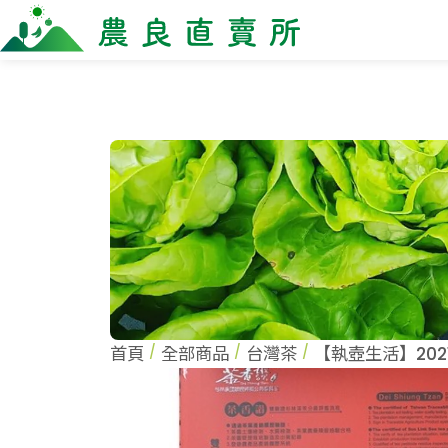
全部商品
最新消息
商家一
全部商品
全部商
當季優質水果專區
農企
鳳梨專區
小農
柚子專區
農會
禮盒專區
新鮮蔬菜
米、雜糧
麵食、米粉
油、醬油
首頁
全部商品
台灣茶
【執壺生活】20
調味、醬料
加工食品
果乾、點心