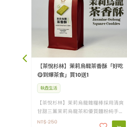
【茶悅杉林】茉莉烏龍茶香酥「好吃
😋到爆茶食」買10送1
執壺生活
【茶悅杉林】茉莉烏龍雜糧棒採用清爽
甘甜三薰茉莉烏龍茶和優質麵粉純手工
製作而成，非常適合一邊喝著杉林溪好
NT$
250