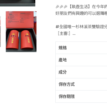
🎉🎉🎉【執壺生活】在今
好朋友們有興趣的可以選購喔
#全國唯一杉林溪茶雙驗證
［主審:］
#郭寬福先生(茶葉改良場魚
［主辦單位:］
規格
#竹山鎮公所 #竹山鎮農會
產地
［執行單位:］
#竹山鎮特用作物產銷第22
成分
［產品規格:］
保存方式
🌱認證:杉林溪茶產地標章/
保存期限
🏆等級和價格: