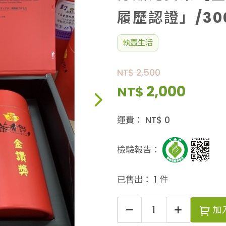
履歷認證」/30
執壺生活
NT$ 2,500
2,000
NT$
運費：
NT$
0
檢驗報告：
已售出：
1
件
加