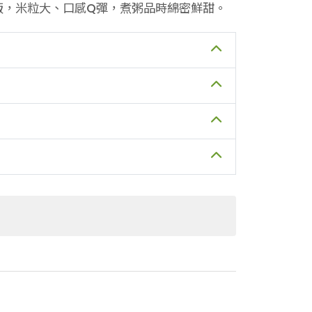
飯，米粒大、口感Q彈，煮粥品時綿密鮮甜。