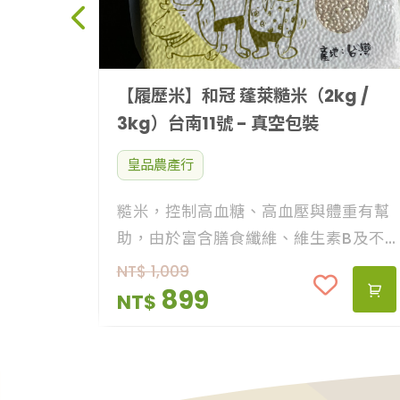
【履歷米】和冠 蓬萊糙米（2kg /
3kg）台南11號 - 真空包裝
皇品農產行
糙米，控制高血糖、高血壓與體重有幫
助，由於富含膳食纖維、維生素B及不
含麩質，能提升飽足感、減少醣份攝
NT$
1,009
取，增進腸道蠕動、預防便祕等，口感
899
NT$
扎實、快速提升飽足感。