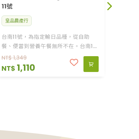
11號
皇品農產行
台南11號，為指定輸日品種，從自助
餐、便當到營養午餐無所不在。台南11
號是多數人所能接觸到的米飯，米粒
NT$
1,349
大、口感Q彈，煮粥品時綿密鮮甜。
1,110
NT$