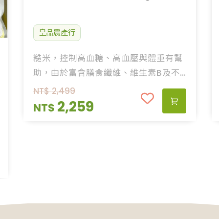
皇品農產行
糙米，控制高血糖、高血壓與體重有幫
助，由於富含膳食纖維、維生素B及不
含麩質，能提升飽足感、減少醣份攝
NT$
2,499
取，增進腸道蠕動、預防便祕等，口感
2,259
NT$
扎實、快速提升飽足感。