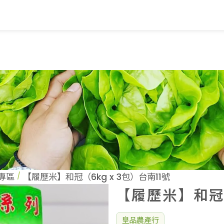
覽
蔬果知識+
常見問題
家
蔬果文化
業
美味食譜
專區
【履歷米】和冠（6kg x 3包）台南11號
【履歷米】和冠（
皇品農產行