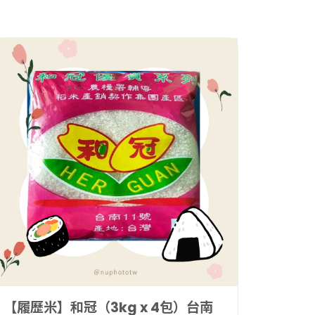
【履歷
皇品農
胚芽米
的人有
僅次於
NT$
2,
「GA
NT$
一點糙
【履歷米】和冠（3kg x 4包）台南