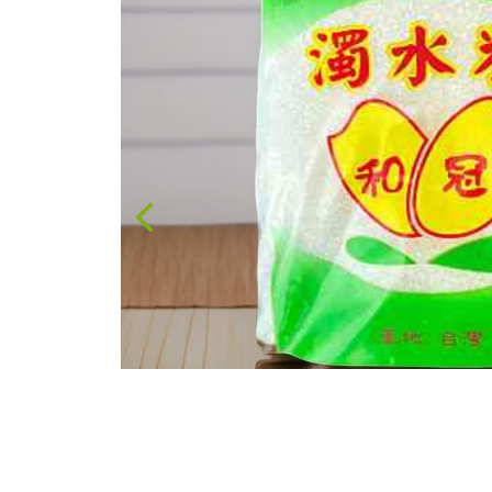
果醬、蜂蜜
台灣茶
咖啡
花果茶飲
加工飲品
花卉
加工生活用品
原民特區
農會商品
大量採購優惠專區
農業策略聯盟 送禮
專區
優質水果