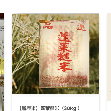
【履歷米】蓬萊糙米（30kg ）