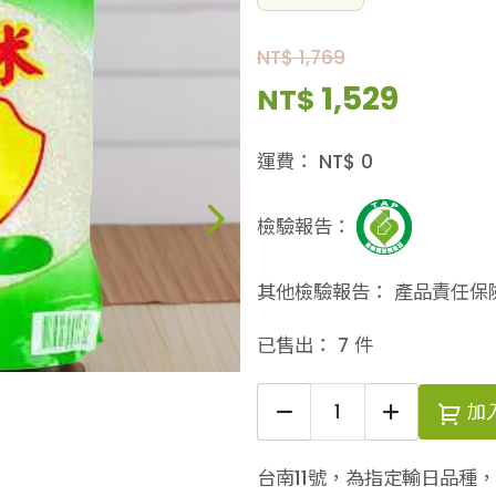
NT$ 1,769
1,529
NT$
運費：
NT$
0
檢驗報告：
其他檢驗報告：
產品責任保
已售出：
7
件
加
台南11號，為指定輸日品種