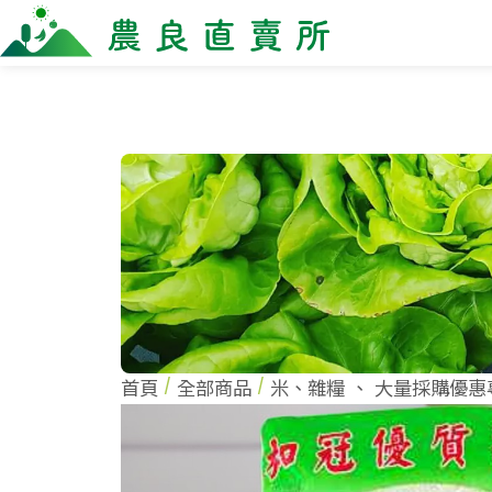
全部商品
最新消息
商家一
全部商品
全部商
當季優質水果專區
農企
鳳梨專區
小農
柚子專區
農會
禮盒專區
新鮮蔬菜
米、雜糧
麵食、米粉
油、醬油
首頁
全部商品
米、雜糧
、
大量採購優惠
調味、醬料
加工食品
果乾、點心