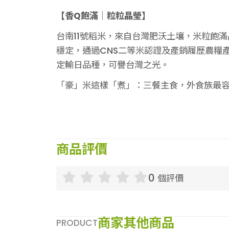
【香Q飽滿│粒粒晶瑩】
台南11號稻米，來自台灣肥沃土壤，米粒飽
穩定，通過CNS二等米認證及產銷履歷農糧
定輸日品種，可譽台灣之光。
「豪」米這樣「煮」：三餐主食，外食族最
商品評價
0
個評價
商家其他商品
PRODUCT