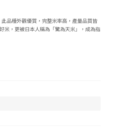
。此品種外觀優質，完整米率高，產量品質皆
典好米，更被日本人稱為「驚為天米」，成為指