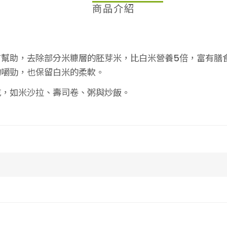
商品介紹
】
助，去除部分米糠層的胚芽米，比白米營養5倍，富有膳食纖
的嚼勁，也保留白米的柔軟。
吃，如米沙拉、壽司卷、粥與炒飯。