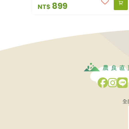
維持Ｑ度，常見紫米也同樣為長糯米的
899
NT$
一種。
全