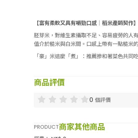
【富有柔軟又具有嚼勁口感│稻米產銷契作
胚芽米，對維生素攝取不足、容易疲勞的人有幫
值介於糙米與白米間。口感上帶有一點糙米
「豪」米這麼「煮」：推薦摻和著菜色共同
商品評價
0
個評價
商家其他商品
PRODUCT