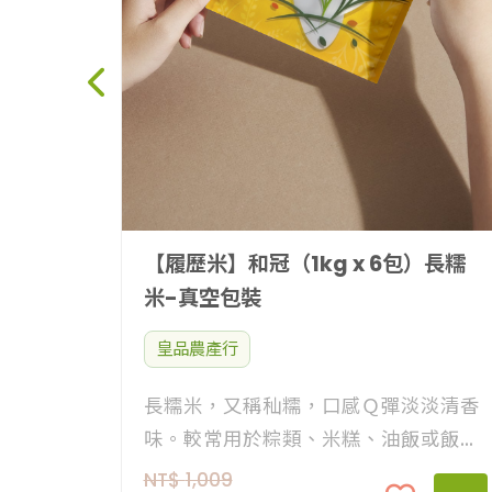
【履歷米】和冠（1kg x 6包）長糯
米-真空包裝
皇品農產行
長糯米，又稱秈糯，口感Ｑ彈淡淡清香
味。較常用於粽類、米糕、油飯或飯糰
等重複加熱吃食，長糯米可重複蒸煮能
NT$
1,009