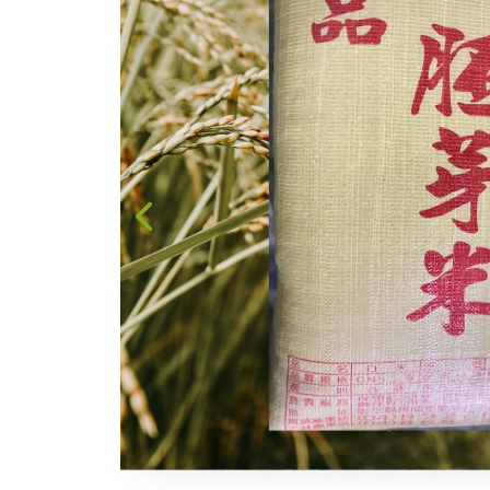
台灣茶
咖啡
花果茶飲
加工飲品
花卉
加工生活用品
原民特區
農會商品
大量採購優惠專區
農業策略聯盟 送禮
專區
優質水果