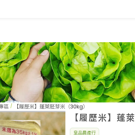
覽
蔬果知識+
常見問題
家
蔬果文化
業
美味食譜
專區
【履歷米】蓬萊胚芽米（30kg）
【履歷米】蓬萊
皇品農產行