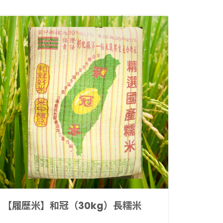
【履歷
900g
皇品農
台南1
餐、便
號是多
NT$
2,
大、口
NT$
【履歷米】和冠（30kg）長糯米