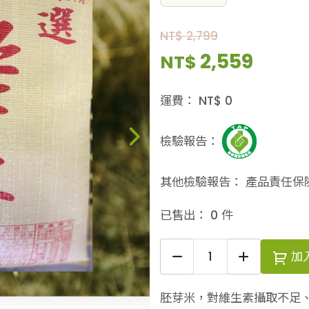
NT$ 2,799
2,559
NT$
運費：
NT$
0
檢驗報告：
其他檢驗報告：
產品責任保
已售出：
0
件
加
胚芽米，對維生素攝取不足、