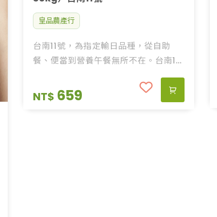
皇品農產行
台南11號，為指定輸日品種，從自助
餐、便當到營養午餐無所不在。台南11
號是多數人所能接觸到的米飯，米粒
大、口感Q彈，煮粥品時綿密鮮甜。
659
NT$