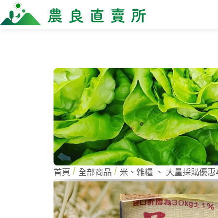
全部商品
最新消息
商家一
全部商品
全部商
當季優質水果專區
農企
鳳梨專區
小農
禮盒專區
農會
新鮮蔬菜
米、雜糧
麵食、米粉
油、醬油
調味、醬料
首頁
全部商品
米、雜糧
、
大量採購優惠
加工食品
果乾、點心
果醬、蜂蜜