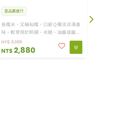
皇品農產行
長糯米，又稱秈糯，口感Ｑ彈淡淡清香
味。較常用於粽類、米糕、油飯或飯糰
等重複加熱吃食，長糯米可重複蒸煮能
NT$
3,188
維持Ｑ度，常見紫米也同樣為長糯米的
2,880
NT$
一種。