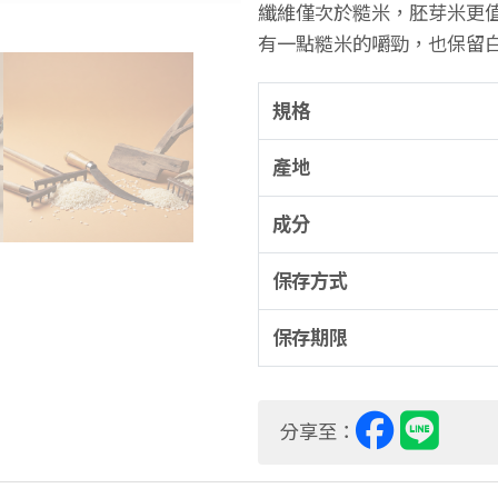
纖維僅次於糙米，胚芽米更值
有一點糙米的嚼勁，也保留
規格
產地
成分
保存方式
保存期限
分享至：