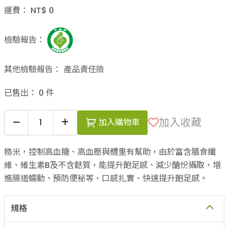
運費：
NT$
0
檢驗報告：
其他檢驗報告：
產品責任險
已售出：
0
件
加入收藏
加入購物車
糙米，控制高血糖、高血壓與體重有幫助，由於富含膳食纖
維、維生素B及不含麩質，能提升飽足感、減少醣份攝取，增
進腸道蠕動、預防便祕等，口感扎實、快速提升飽足感。
規格