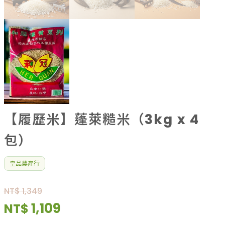
【履歷米】蓬萊糙米（3kg x 4
包）
皇品農產行
NT$ 1,349
1,109
NT$