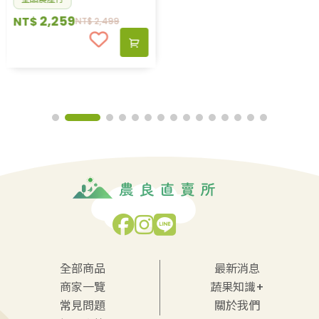
2,259
NT$
NT$
2,499
【履歷米】和冠（2kg /
3kg）台南11號 - 真空包裝
皇品農產行
899
NT$
NT$
1,009