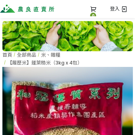
登入
0
全部商品
最新消息
全部商品
首頁
全部商品
米、雜糧
當季優質水果專區
商家一覽
【履歷米】蓬萊糙米（3kg x 4包）
鳳梨專區
禮盒專區
蔬果知識+
全部商家
新鮮蔬菜
農企業
常見問題
蔬果文化
米、雜糧
小農
美味食譜
麵食、米粉
農會
關於我們
油、醬油
訂單查詢
調味、醬料
關於我們
加工食品
加入我們
登入
果乾、點心