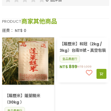
個評價
商家其他商品
PRODUCT
運費：
NT$
0
【履歷米】蓬萊糙米
（30kg ）
皇品農產行