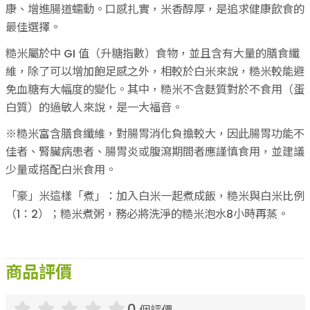
康、增進腸道蠕動。口感扎實，米香醇厚，是追求健康飲食的
最佳選擇。
糙米屬於中 GI 值（升糖指數）食物，並且含有大量的膳食纖
維，除了可以增加飽足感之外，相較於白米來說，糙米較能避
免血糖有大幅度的變化。其中，糙米不含麩質對於不食用（蛋
白質）的過敏人來說，是一大福音。
※糙米富含膳食纖維，對腸胃消化負擔較大，因此腸胃功能不
佳者、腎臟病患者、腸胃炎或腹瀉期間者應謹慎食用，並建議
少量或搭配白米食用。
「豪」米這樣「煮」：加入白米一起煮成飯，糙米與白米比例
（1：2）；糙米煮粥，務必將洗淨的糙米泡水8小時再蒸。
商品評價
0