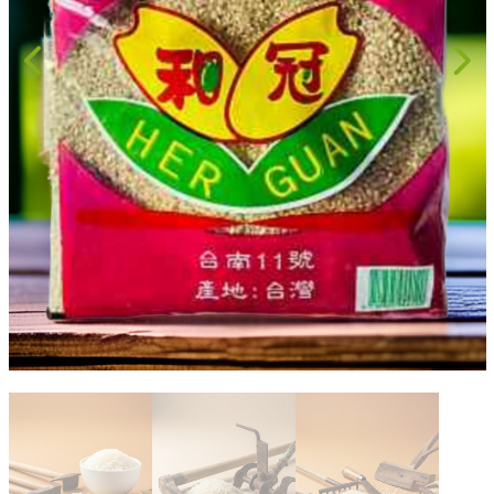
果醬、蜂蜜
台灣茶
咖啡
花果茶飲
加工飲品
花卉
加工生活用品
原民特區
農會商品
大量採購優惠專區
農業策略聯盟 送禮專區
優質水果