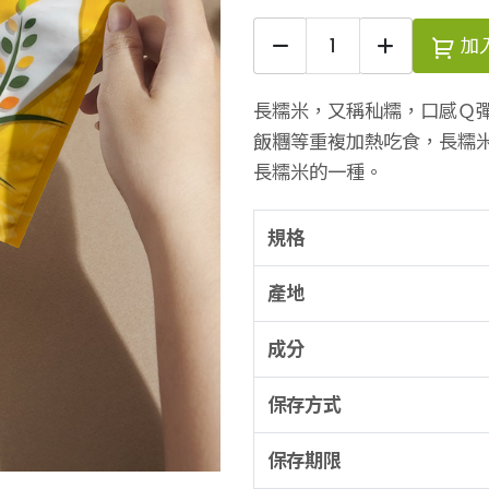
加
長糯米，又稱秈糯，口感Ｑ
飯糰等重複加熱吃食，長糯
長糯米的一種。
規格
產地
成分
保存方式
保存期限