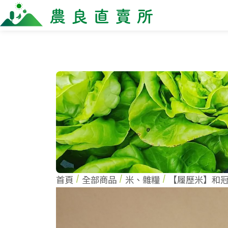
全部商品
最新消息
商家一
全部商品
全部商
當季優質水果專區
農企
鳳梨專區
小農
禮盒專區
農會
新鮮蔬菜
米、雜糧
麵食、米粉
油、醬油
調味、醬料
首頁
全部商品
米、雜糧
【履歷米】和冠（
加工食品
果乾、點心
果醬、蜂蜜