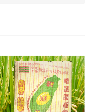
【履歷米】和
米
皇品農
長糯米
味。較
等重複
NT$
8