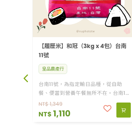
【履歷米】和冠（3kg x 4包）台南
11號
皇品農產行
台南11號，為指定輸日品種，從自助
餐、便當到營養午餐無所不在。台南11
號是多數人所能接觸到的米飯，米粒
NT$
1,349
大、口感Q彈，煮粥品時綿密鮮甜。
1,110
NT$