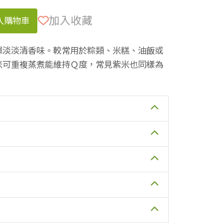
加入收藏
入購物車
彈淡淡清香味。較常用於粽類、米糕、油飯或
米可重複蒸煮能維持Ｑ度，常見紫米也同樣為