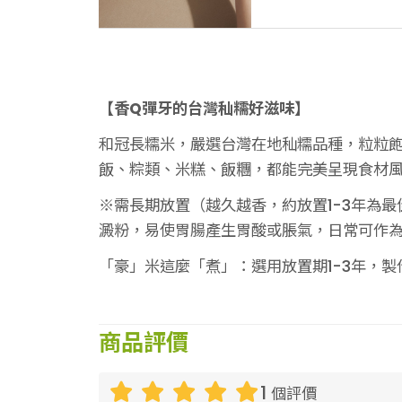
【香Q彈牙的台灣秈糯好滋味】
和冠長糯米，嚴選台灣在地秈糯品種，粒粒
飯、粽類、米糕、飯糰，都能完美呈現食材風
※需長期放置（越久越香，約放置1-3年為
澱粉，易使胃腸產生胃酸或脹氣，日常可作
「豪」米這麼「煮」：選用放置期1-3年，
商品評價
1
個評價