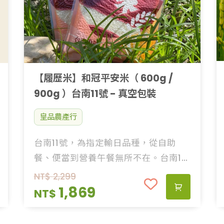
【履歷米】和冠平安米（ 600g /
900g ）台南11號 - 真空包裝
皇品農產行
台南11號，為指定輸日品種，從自助
餐、便當到營養午餐無所不在。台南11
號是多數人所能接觸到的米飯，米粒
NT$
2,299
大、口感Q彈，煮粥品時綿密鮮甜。
1,869
NT$