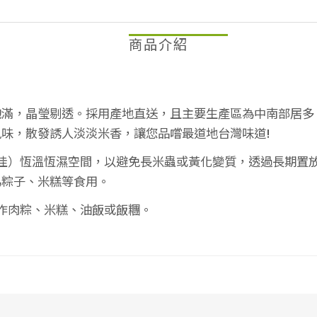
商品介紹
飽滿，晶瑩剔透。採用產地直送，且主要生產區為中南部居多
味，散發誘人淡淡米香，讓您品嚐最道地台灣味道!
最佳）恆溫恆濕空間，以避免長米蟲或黃化變質，透過長期置
為粽子、米糕等食用。
製作肉粽、米糕、油飯或飯糰。