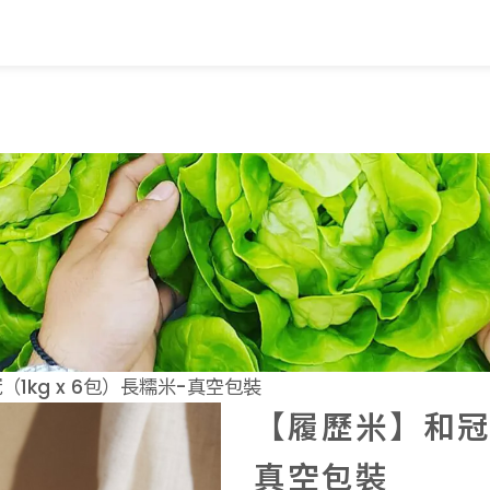
覽
蔬果知識+
常見問題
家
蔬果文化
業
美味食譜
1kg x 6包）長糯米-真空包裝
【履歷米】和冠（
真空包裝