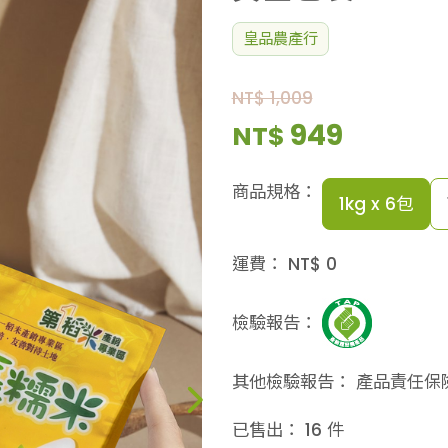
皇品農產行
NT$ 1,009
949
NT$
商品規格：
1kg x 6包
運費：
NT$
0
檢驗報告：
其他檢驗報告：
產品責任保
已售出：
16
件