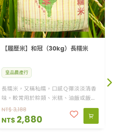
維持Ｑ
NT$
一種。
【履歷米】和冠（30kg）長糯米
皇品農產行
長糯米，又稱秈糯，口感Ｑ彈淡淡清香
味。較常用於粽類、米糕、油飯或飯糰
等重複加熱吃食，長糯米可重複蒸煮能
NT$
3,188
維持Ｑ度，常見紫米也同樣為長糯米的
2,880
NT$
一種。