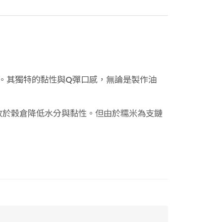
。其獨特的黏性與Q彈口感，無論是製作油
放於穀倉降低水分與黏性。但由於糯米為支鏈